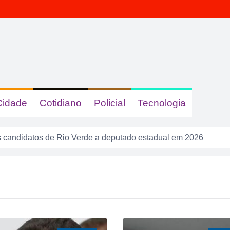
Cidade
Cotidiano
Policial
Tecnologia
s e queimadas colocam Rio Verde em alerta neste fim de sema
calote” na tela do celular, fugiu da PM e acabou cercado por t
a tem gastronomia, cinema, corrida e atração infantil em Rio 
sacudir a Divisão de Acesso e colocar pressão no Rio Verde a
o após mulher ser agredida com chutes e soco na boca durante