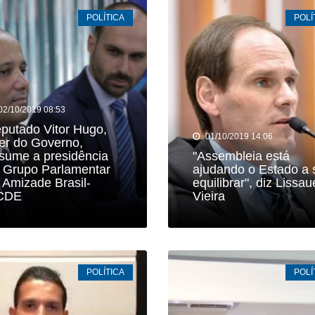
POLÍTICA
POLÍ
02/10/2019 08:53
putado Vitor Hugo,
01/10/2019 14:06
der do Governo,
sume a presidência
"Assembleia está
 Grupo Parlamentar
ajudando o Estado a 
 Amizade Brasil-
equilibrar", diz Lissau
CDE
Vieira
POLÍTICA
POLÍ