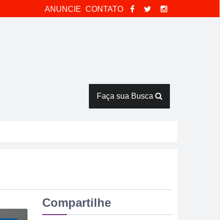
ANUNCIE
CONTATO
Faça sua Busca
na
rês horas em armazém
Verde
ntes de duelo direto contra o Bom Jesus
Compartilhe
 discussão dentro de casa