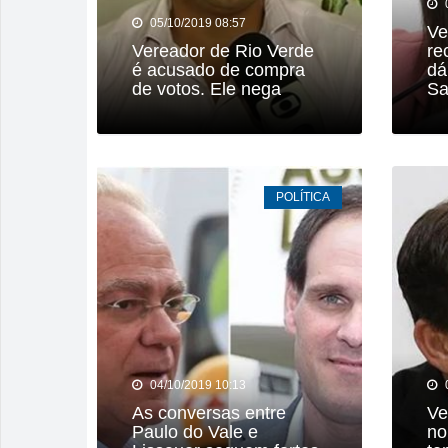
05/10/2019 08:57
Ve
Vereador de Rio Verde
re
é acusado de compra
dá
de votos. Ele nega
Sa
POLÍTICA
04/10/2019 10:13
As conversas entre
Ve
Paulo do Vale e
no