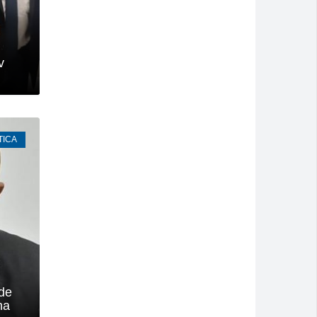
v
TICA
de
na