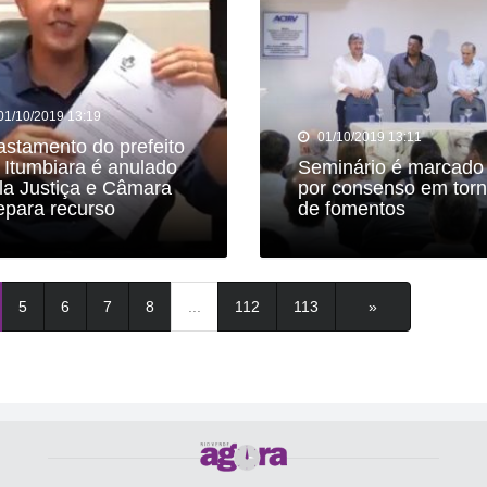
01/10/2019 13:19
01/10/2019 13:11
astamento do prefeito
 Itumbiara é anulado
Seminário é marcado
la Justiça e Câmara
por consenso em tor
epara recurso
de fomentos
5
6
7
8
...
112
113
»