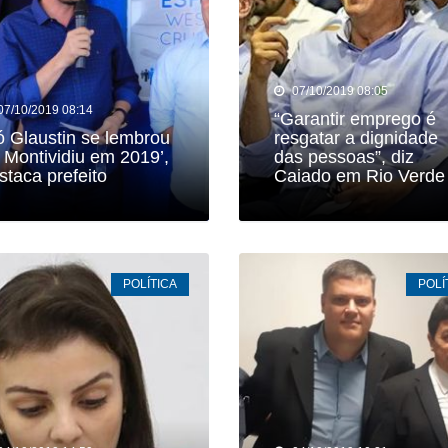
07/10/2019 08:05
07/10/2019 08:14
“Garantir emprego é
ó Glaustin se lembrou
resgatar a dignidade
 Montividiu em 2019’,
das pessoas”, diz
staca prefeito
Caiado em Rio Verde
POLÍTICA
POLÍ