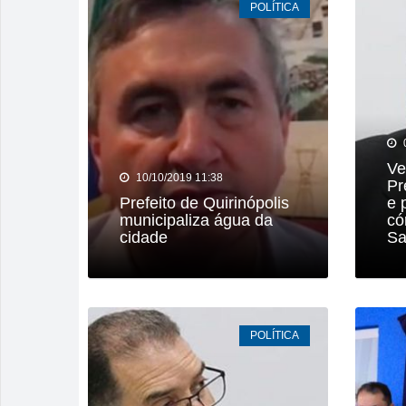
POLÍTICA
Homem é mant
Rio Verde av
Rio Verde re
Buriti Shopp
Ve
10/10/2019 11:38
Quem são os
Pr
Prefeito de Quirinópolis
e 
municipaliza água da
có
cidade
Sa
POLÍTICA