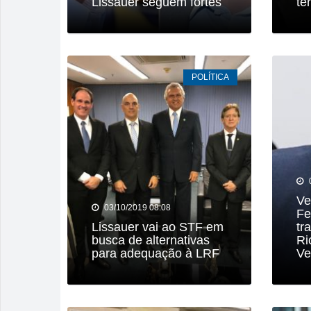
Lissauer seguem fortes
te
POLÍTICA
Ve
03/10/2019 08:08
Fe
Lissauer vai ao STF em
tr
busca de alternativas
Ri
para adequação à LRF
Ve