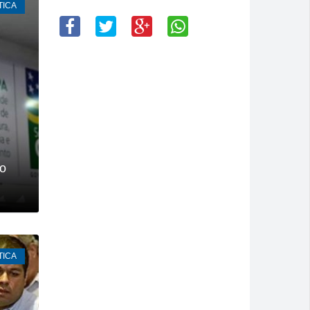
TICA
 e pede socorro dentro de banco no Centro
eb 2025
artcross Brasil 2026
 atendimento até domingo
do
TICA