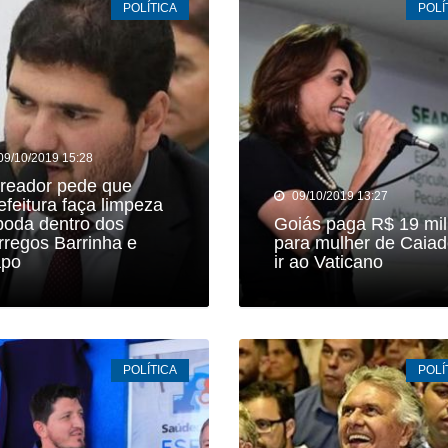
POLÍTICA
POLÍ
ido em cárcere por dois dias, apanha, é ameaçado com facas
ança nos anos iniciais, mas Ensino Médio acende alerta no Id
cebe a 2ª etapa do Autocross Brasil e define os campeões do K
ing recebe campanha gratuita de vacinação em Rio Verde com
09/10/2019 15:28
reador pede que
09/10/2019 13:27
 candidatos de Rio Verde a deputado estadual em 2026
efeitura faça limpeza
poda dentro dos
Goiás paga R$ 19 mil
rregos Barrinha e
para mulher de Caia
po
ir ao Vaticano
POLÍTICA
POLÍ