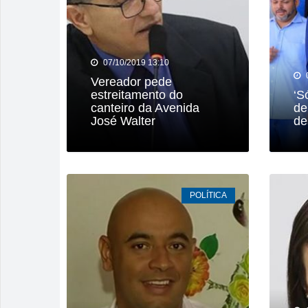
07/10/2019 13:10
Vereador pede
estreitamento do
‘S
canteiro da Avenida
de
José Walter
de
POLÍTICA