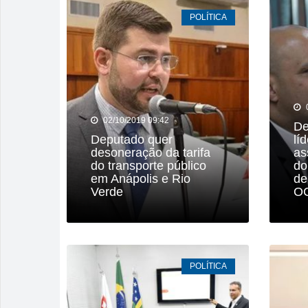
POLÍTICA
02/10/2019 09:42
De
Deputado quer
lí
desoneração da tarifa
as
do transporte público
do
em Anápolis e Rio
de
Verde
O
POLÍTICA