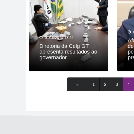
01/10/2019 13:45
Af
Diretoria da Celg GT
de
apresenta resultados ao
pe
governador
pr
«
1
2
3
4