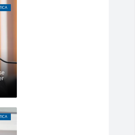
TICA
se
er
TICA