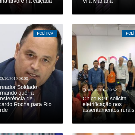
nha árvore na calçada
Vila Mariana
POLÍTICA
POLÍ
03/10/2019 08:03
reador Soldado
02/10/2019 09:52
rnando quer a
ansferência de
Chico KGL solicita
cardo Rocha para Rio
eletrificação nos
rde
assentamentos rurais