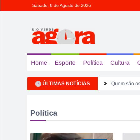
Sábado, 8 de Agosto de 2026
Home
Esporte
Política
Cultura
ÚLTIMAS NOTÍCIAS
Ventos forte
Tentou dar “
Fim de seman
Política
Sábado pode 
Irmão é pres