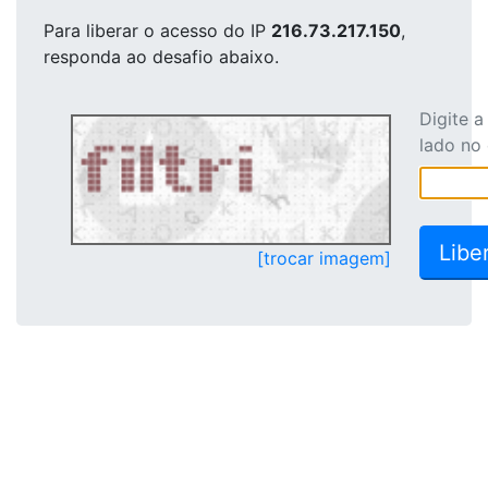
Para liberar o acesso
do IP
216.73.217.150
,
responda ao desafio abaixo.
Digite 
lado no
[trocar imagem]