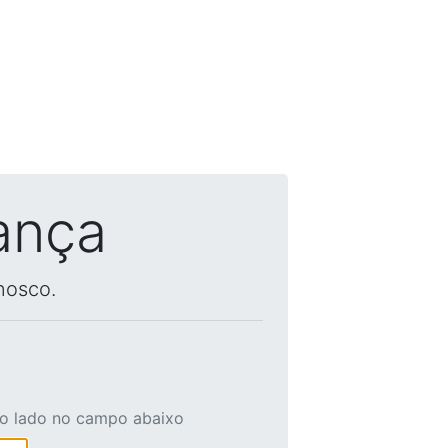
ança
nosco.
ao lado no campo abaixo