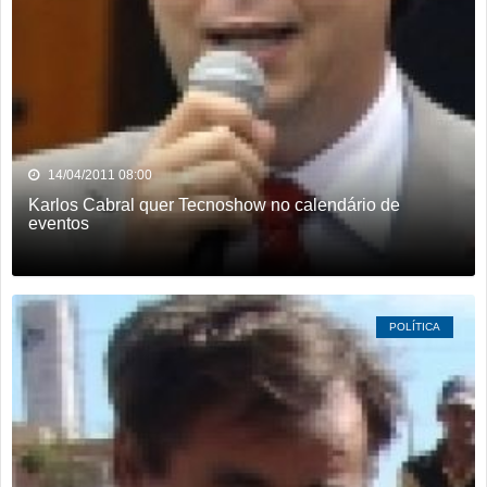
Dois homens são presos suspeitos de tráfico de drogas em
comércio de sucatas em Rio Verde
Ela não quis dizer quem era, mas acabou identificada no
TCO
14/04/2011 08:00
Karlos Cabral quer Tecnoshow no calendário de
eventos
POLÍTICA