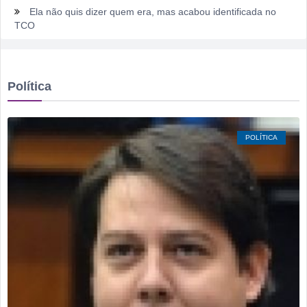
Dois motoristas com sinais de embriaguez se envolvem em
acidente no Setor Pausanes
Estagiário tenta atuar como advogado e acaba detido em
Rio Verde
Política
Rio Verde 178 anos: a cidade que cresceu mais rápido que
suas próprias respostas
Homem é detido por violência doméstica no Setor
POLÍTICA
Gameleira
Polícia Militar recupera bicicleta furtada e prende suspeito
em flagrante em Montividiu
Menos é Mais faz show gratuito hoje em Rio Verde na festa
dos 178 anos da cidade
PM recaptura dois foragidos em Rio Verde
Rio Verde encara o Bom Jesus às 10h de domingo em jogo
com cara de decisão antecipada