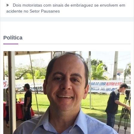
Dois motoristas com sinais de embriaguez se envolvem em
acidente no Setor Pausanes
Estagiário tenta atuar como advogado e acaba detido em
Rio Verde
Política
Rio Verde 178 anos: a cidade que cresceu mais rápido que
suas próprias respostas
Homem é detido por violência doméstica no Setor
Gameleira
Polícia Militar recupera bicicleta furtada e prende suspeito
em flagrante em Montividiu
Menos é Mais faz show gratuito hoje em Rio Verde na festa
dos 178 anos da cidade
Homem é preso suspeito de importunação sexual e invasão
de domicílio em Rio Verde
Rio Verde encara o Bom Jesus às 10h de domingo em jogo