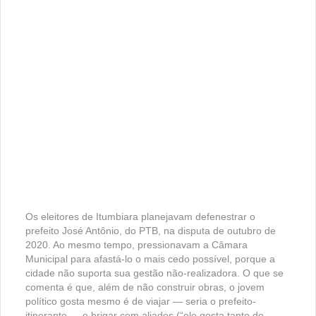
Os eleitores de Itumbiara planejavam defenestrar o
prefeito José Antônio, do PTB, na disputa de outubro de
2020. Ao mesmo tempo, pressionavam a Câmara
Municipal para afastá-lo o mais cedo possível, porque a
cidade não suporta sua gestão não-realizadora. O que se
comenta é que, além de não construir obras, o jovem
político gosta mesmo é de viajar — seria o prefeito-
itinerante — e brigar com aliados (“ele gosta tanto de