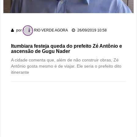
com cara de decisão antecipada
Dois homens são presos suspeitos de tráfico de drogas em
comércio de sucatas em Rio Verde
por
RIO VERDE AGORA
26/09/2019 10:58
Ela não quis dizer quem era, mas acabou identificada no
TCO
Itumbiara festeja queda do prefeito Zé Antônio e
ascensão de Gugu Nader
A cidade comenta que, além de não construir obras, Zé
Antônio gosta mesmo é de viajar. Ele seria o prefeito dito
itinerante