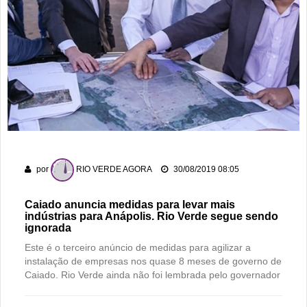
Homem é detido por violência doméstica no Setor
Gameleira
Polícia Militar recupera bicicleta furtada e prende suspeito
em flagrante em Montividiu
Menos é Mais faz show gratuito hoje em Rio Verde na festa
dos 178 anos da cidade
PM recaptura dois foragidos em Rio Verde
Rio Verde encara o Bom Jesus às 10h de domingo em jogo
por
RIO VERDE AGORA
30/08/2019 08:05
com cara de decisão antecipada
Caiado anuncia medidas para levar mais
indústrias para Anápolis. Rio Verde segue sendo
ignorada
Este é o terceiro anúncio de medidas para agilizar a
instalação de empresas nos quase 8 meses de governo de
Caiado. Rio Verde ainda não foi lembrada pelo governador