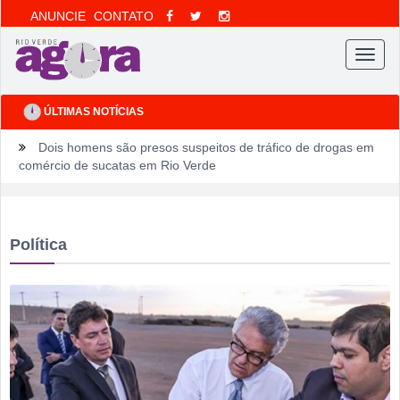
ANUNCIE
CONTATO
Menu
ÚLTIMAS NOTÍCIAS
Dois homens são presos suspeitos de tráfico de drogas em
comércio de sucatas em Rio Verde
Ela não quis dizer quem era, mas acabou identificada no
TCO
Política
Dois motoristas com sinais de embriaguez se envolvem em
acidente no Setor Pausanes
Estagiário tenta atuar como advogado e acaba detido em
Rio Verde
Rio Verde 178 anos: a cidade que cresceu mais rápido que
suas próprias respostas