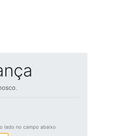
ança
nosco.
ao lado no campo abaixo