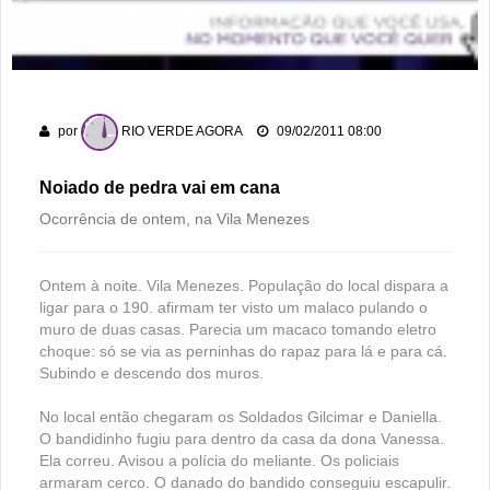
Gameleira
Polícia Militar recupera bicicleta furtada e prende suspeito
em flagrante em Montividiu
Associação Atlética Rioverdense disputará a Terceira Divisão
por
RIO VERDE AGORA
09/02/2011 08:00
do Goiano em 2026
Noiado de pedra vai em cana
Ocorrência de ontem, na Vila Menezes
Ontem à noite. Vila Menezes. População do local dispara a
ligar para o 190. afirmam ter visto um malaco pulando o
muro de duas casas. Parecia um macaco tomando eletro
choque: só se via as perninhas do rapaz para lá e para cá.
Subindo e descendo dos muros.
No local então chegaram os Soldados Gilcimar e Daniella.
O bandidinho fugiu para dentro da casa da dona Vanessa.
Ela correu. Avisou a polícia do meliante. Os policiais
armaram cerco. O danado do bandido conseguiu escapulir.