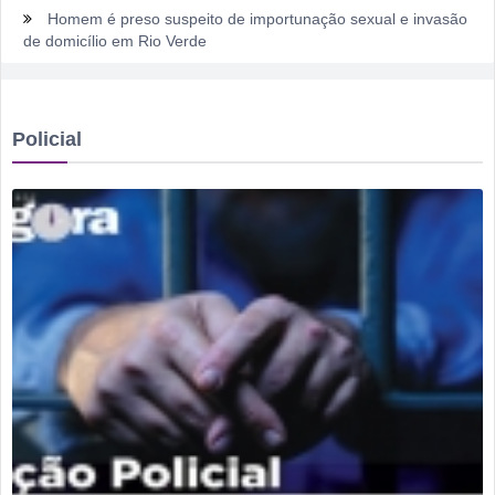
Homem é preso suspeito de importunação sexual e invasão
de domicílio em Rio Verde
Rio Verde encara o Bom Jesus às 10h de domingo em jogo
com cara de decisão antecipada
Policial
Dois homens são presos suspeitos de tráfico de drogas em
comércio de sucatas em Rio Verde
Ela não quis dizer quem era, mas acabou identificada no
TCO
Dois motoristas com sinais de embriaguez se envolvem em
acidente no Setor Pausanes
Estagiário tenta atuar como advogado e acaba detido em
Rio Verde
Rio Verde 178 anos: a cidade que cresceu mais rápido que
suas próprias respostas
Homem é detido por violência doméstica no Setor