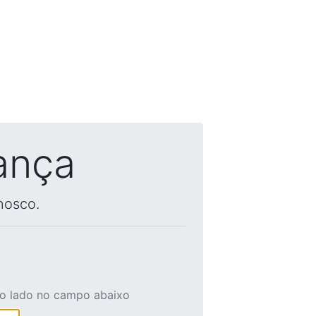
ança
nosco.
ao lado no campo abaixo