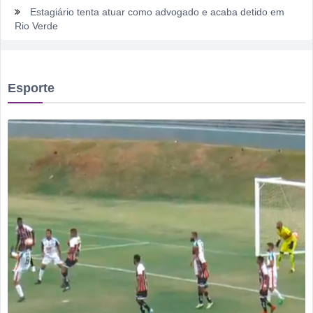
Estagiário tenta atuar como advogado e acaba detido em
Rio Verde
Rio Verde 178 anos: a cidade que cresceu mais rápido que
suas próprias respostas
Esporte
Homem é detido por violência doméstica no Setor
Gameleira
Polícia Militar recupera bicicleta furtada e prende suspeito
em flagrante em Montividiu
Menos é Mais faz show gratuito hoje em Rio Verde na festa
dos 178 anos da cidade
PM recaptura dois foragidos em Rio Verde
Rio Verde encara o Bom Jesus às 10h de domingo em jogo
com cara de decisão antecipada
Dois homens são presos suspeitos de tráfico de drogas em
comércio de sucatas em Rio Verde