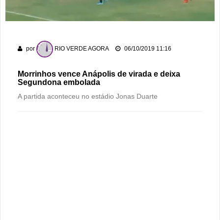
Ela não quis dizer quem era, mas acabou identificada no
TCO
Dois motoristas com sinais de embriaguez se envolvem em
por
RIO VERDE AGORA
06/10/2019 11:16
acidente no Setor Pausanes
Morrinhos vence Anápolis de virada e deixa
Segundona embolada
A partida aconteceu no estádio Jonas Duarte