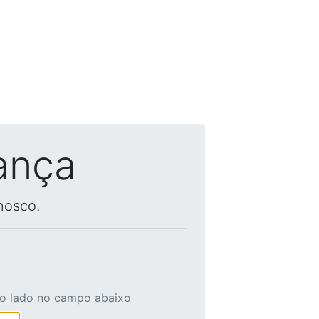
ança
nosco.
ao lado no campo abaixo