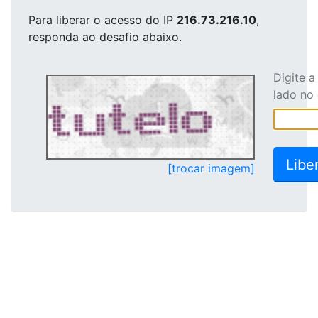
Para liberar o acesso
do IP
216.73.216.10
,
responda ao desafio abaixo.
Digite 
lado no
[trocar imagem]