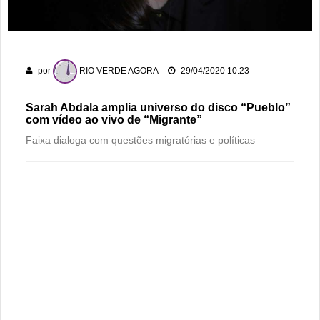
dos 178 anos da cidade
PM recaptura dois foragidos em Rio Verde
Rio Verde encara o Bom Jesus às 10h de domingo em jogo
por
RIO VERDE AGORA
29/04/2020 10:23
com cara de decisão antecipada
Sarah Abdala amplia universo do disco “Pueblo”
com vídeo ao vivo de “Migrante”
Faixa dialoga com questões migratórias e políticas