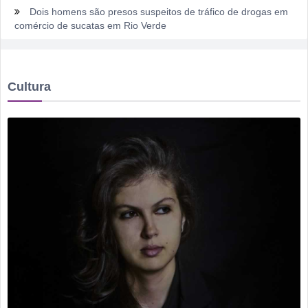
Dois homens são presos suspeitos de tráfico de drogas em
comércio de sucatas em Rio Verde
Ela não quis dizer quem era, mas acabou identificada no
TCO
Cultura
Dois motoristas com sinais de embriaguez se envolvem em
acidente no Setor Pausanes
Estagiário tenta atuar como advogado e acaba detido em
Rio Verde
Rio Verde 178 anos: a cidade que cresceu mais rápido que
suas próprias respostas
Homem é detido por violência doméstica no Setor
Gameleira
Polícia Militar recupera bicicleta furtada e prende suspeito
em flagrante em Montividiu
Menos é Mais faz show gratuito hoje em Rio Verde na festa