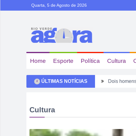
Quarta, 5 de Agosto de 2026
Home
Esporte
Política
Cultura
ÚLTIMAS NOTÍCIAS
Dois homens 
Ela não quis
Dois motoris
Cultura
Estagiário t
Rio Verde 17