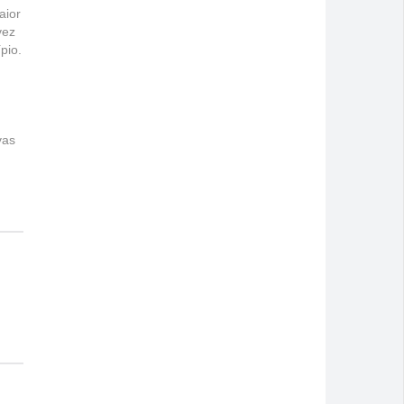
aior
vez
pio.
vas