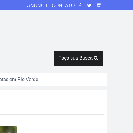
ANUNCIE
CONTATO
Faça sua Busca
catas em Rio Verde
tor Pausanes
espostas