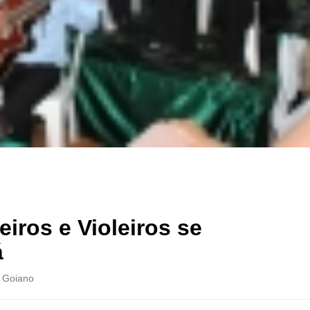
iros e Violeiros se
á
e Goiano