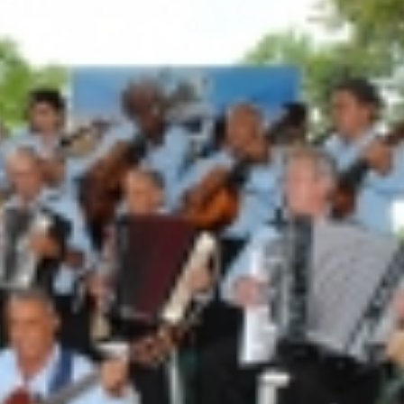
do por violência doméstica no Setor Gameleira
ar recupera bicicleta furtada e prende suspeito em flagrante em 
 faz show gratuito hoje em Rio Verde na festa dos 178 anos d
 dois foragidos em Rio Verde
ncara o Bom Jesus às 10h de domingo em jogo com cara de dec