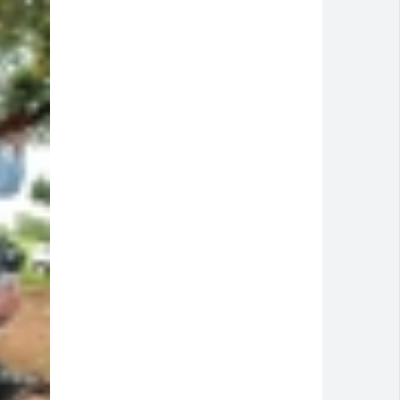
Montividiu
a cidade
isão antecipada