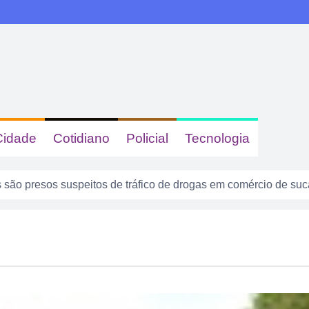
Cidade
Cotidiano
Policial
Tecnologia
são presos suspeitos de tráfico de drogas em comércio de su
 dizer quem era, mas acabou identificada no TCO
tas com sinais de embriaguez se envolvem em acidente no Se
enta atuar como advogado e acaba detido em Rio Verde
8 anos: a cidade que cresceu mais rápido que suas próprias r