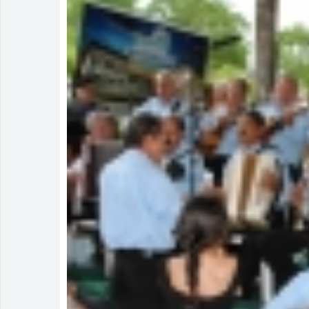
Homem é deti
Polícia Milit
Menos é Mais
PM recaptura
Rio Verde e