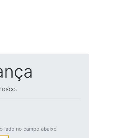
ança
nosco.
ao lado no campo abaixo