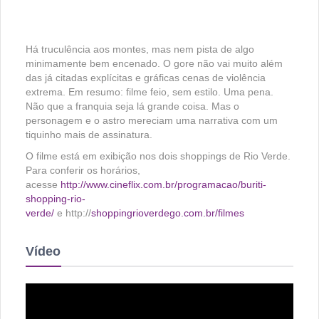
Há truculência aos montes, mas nem pista de algo
minimamente bem encenado. O gore não vai muito além
das já citadas explícitas e gráficas cenas de violência
extrema. Em resumo: filme feio, sem estilo. Uma pena.
Não que a franquia seja lá grande coisa. Mas o
personagem e o astro mereciam uma narrativa com um
tiquinho mais de assinatura.
O filme está em exibição nos dois shoppings de Rio Verde.
Para conferir os horários,
acesse
http://www.cineflix.com.br/programacao/buriti-
shopping-rio-
verde/
e http://
shoppingrioverdego.com.br/filmes
Vídeo