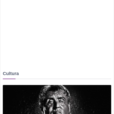
Rio Verde recebe a 2ª etapa do Autocross Brasil e define os
campeões do Kartcross Brasil 2026
Buriti Shopping recebe campanha gratuita de vacinação em
Rio Verde com atendimento até domingo
Quem são os candidatos de Rio Verde a deputado estadual
em 2026
Ventos fortes e queimadas colocam Rio Verde em alerta
neste fim de semana
Tentou dar “calote” na tela do celular, fugiu da PM e acabou
Cultura
cercado por três horas em armazém