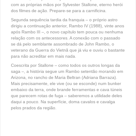
com as próprias mãos por Sylvester Stallone, eterno herói
dos filmes de ação. Prepare-se para a carnificina.
Segunda sequência tardia da franquia – o próprio astro
dirigiu a continuação anterior, Rambo IV (1988), vinte anos
após Rambo III –, o novo capítulo tem pouca ou nenhuma
relação com os antecessores. A conexão com o passado
se dá pelo semblante assombrado de John Rambo, o
veterano da Guerra do Vietnã que já viu e ouviu o bastante
para não acreditar em mais nada.
Coescrita por Stallone – como todos os outros longas da
saga –, a história segue um Rambo setentão morando em
Arizona, no rancho de Maria Beltran (Adriana Barraza).
Mais precisamente, ele vive (ou se esconde) num bunker
embaixo da terra, onde brande ferramentas e cava túneis
que parecem rotas de fuga – saberemos a utilidade deles
daqui a pouco. Na superfície, doma cavalos e cavalga
pelos prados da região.