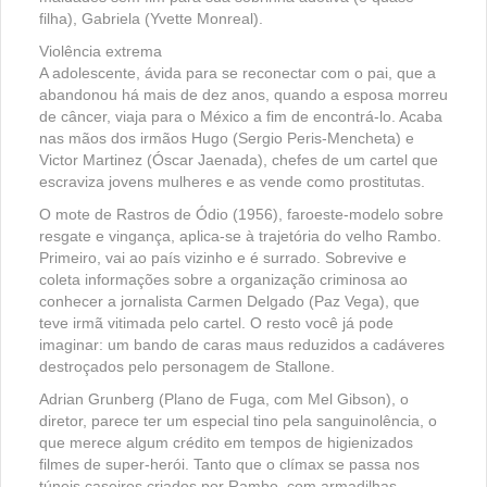
filha), Gabriela (Yvette Monreal).
Violência extrema
A adolescente, ávida para se reconectar com o pai, que a
abandonou há mais de dez anos, quando a esposa morreu
de câncer, viaja para o México a fim de encontrá-lo. Acaba
nas mãos dos irmãos Hugo (Sergio Peris-Mencheta) e
Victor Martinez (Óscar Jaenada), chefes de um cartel que
escraviza jovens mulheres e as vende como prostitutas.
O mote de Rastros de Ódio (1956), faroeste-modelo sobre
resgate e vingança, aplica-se à trajetória do velho Rambo.
Primeiro, vai ao país vizinho e é surrado. Sobrevive e
coleta informações sobre a organização criminosa ao
conhecer a jornalista Carmen Delgado (Paz Vega), que
teve irmã vitimada pelo cartel. O resto você já pode
imaginar: um bando de caras maus reduzidos a cadáveres
destroçados pelo personagem de Stallone.
Adrian Grunberg (Plano de Fuga, com Mel Gibson), o
diretor, parece ter um especial tino pela sanguinolência, o
que merece algum crédito em tempos de higienizados
filmes de super-herói. Tanto que o clímax se passa nos
túneis caseiros criados por Rambo, com armadilhas