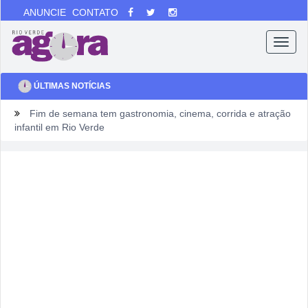
ANUNCIE
CONTATO
Menu
ÚLTIMAS NOTÍCIAS
Fim de semana tem gastronomia, cinema, corrida e atração
infantil em Rio Verde
Sábado pode sacudir a Divisão de Acesso e colocar pressão
no Rio Verde antes de duelo direto contra o Bom Jesus
Irmão é preso após mulher ser agredida com chutes e soco
na boca durante discussão dentro de casa
Homem é mantido em cárcere por dois dias, apanha, é
ameaçado com facas e pede socorro dentro de banco no
Centro
Rio Verde avança nos anos iniciais, mas Ensino Médio
acende alerta no Ideb 2025