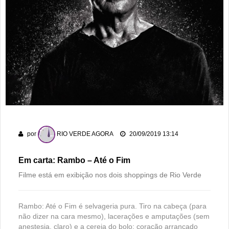
por
RIO VERDE AGORA
20/09/2019 13:14
Em carta: Rambo – Até o Fim
Filme está em exibição nos dois shoppings de Rio Verde
Rambo: Até o Fim é selvageria pura. Tiro na cabeça (para
não dizer na cara mesmo), lacerações e amputações (sem
anestesia, claro) e a cereja do bolo: coração arrancado