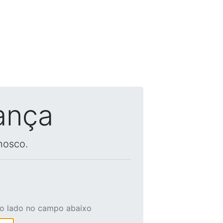
ança
nosco.
ao lado no campo abaixo