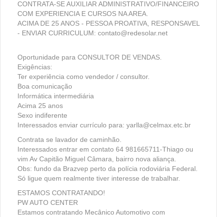
CONTRATA-SE AUXILIAR ADMINISTRATIVO/FINANCEIRO
COM EXPERIENCIA E CURSOS NA AREA.
ACIMA DE 25 ANOS - PESSOA PROATIVA, RESPONSAVEL
- ENVIAR CURRICULUM: contato@redesolar.net
Oportunidade para CONSULTOR DE VENDAS.
Exigências:
Ter experiência como vendedor / consultor.
Boa comunicação
Informática intermediária
Acima 25 anos
Sexo indiferente
Interessados enviar currículo para: yarlla@celmax.etc.br
Contrata se lavador de caminhão.
Interessados entrar em contato 64 981665711-Thiago ou
vim Av Capitão Miguel Câmara, bairro nova aliança.
Obs: fundo da Brazvep perto da polícia rodoviária Federal.
Só ligue quem realmente tiver interesse de trabalhar.
ESTAMOS CONTRATANDO!
PW AUTO CENTER
Estamos contratando Mecânico Automotivo com