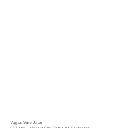
Vagas Sine Jataí
01 Vaga – Ajudante de Eletricista Bobinador