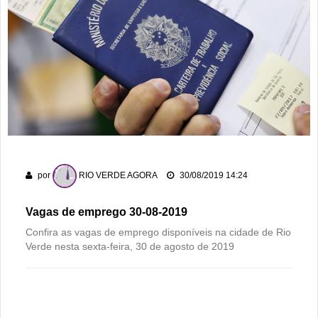
Polícia Militar recupera bicicleta furtada e prende suspeito
em flagrante em Montividiu
Menos é Mais faz show gratuito hoje em Rio Verde na festa
dos 178 anos da cidade
PM recaptura dois foragidos em Rio Verde
Rio Verde encara o Bom Jesus às 10h de domingo em jogo
com cara de decisão antecipada
Dois homens são presos suspeitos de tráfico de drogas em
por
RIO VERDE AGORA
30/08/2019 14:24
comércio de sucatas em Rio Verde
Vagas de emprego 30-08-2019
Confira as vagas de emprego disponíveis na cidade de Rio
Verde nesta sexta-feira, 30 de agosto de 2019