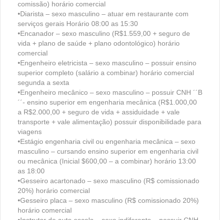
comissão) horário comercial
•Diarista – sexo masculino – atuar em restaurante com
serviços gerais Horário 08:00 as 15:30
•Encanador – sexo masculino (R$1.559,00 + seguro de
vida + plano de saúde + plano odontológico) horário
comercial
•Engenheiro eletricista – sexo masculino – possuir ensino
superior completo (salário a combinar) horário comercial
segunda a sexta
•Engenheiro mecânico – sexo masculino – possuir CNH ´´B
´´- ensino superior em engenharia mecânica (R$1.000,00
a R$2.000,00 + seguro de vida + assiduidade + vale
transporte + vale alimentação) possuir disponibilidade para
viagens
•Estágio engenharia civil ou engenharia mecânica – sexo
masculino – cursando ensino superior em engenharia civil
ou mecânica (Inicial $600,00 – a combinar) horário 13:00
as 18:00
•Gesseiro acartonado – sexo masculino (R$ comissionado
20%) horário comercial
•Gesseiro placa – sexo masculino (R$ comissionado 20%)
horário comercial
•Instrutor de auto escola – sexo indiferente – possuir CNH