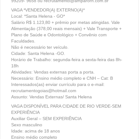
99209- 9658 ou recrutamento@amparorh.com.br
VAGA *VENDEDOR(A) EXTERNO(A)*
Local: *Santa Helena - GO*
Salário R$ 1.123,80 + prêmio por metas atingidas. Vale
Alimentação (378,00 reais mensais) + Vale Transporte +
Plano de Saúde e Odontológico + Convênio com
Faculdades.
Não é necessário ter veículo.
Cidade: Santa Helena -GO.
Horário de Trabalho: segunda-feira a sexta-feira das 8h-
18h
Atividades: Vendas externas porta a porta.
Necessário: Ensino médio completo e CNH – Cat: B
Interessados(as) enviar currículo para o e-mail:
recrutamentogoias@hotmail.com
Assunto: Vendas Externas/ Santa Helena
VAGA DISPONÍVEL PARA CIDADE DE RIO VERDE-SEM
EXPERIÊNCIA
Auxiliar Geral – SEM EXPERIÊNCIA
Sexo masculino
Idade: acima de 18 anos
Ensino médio completo