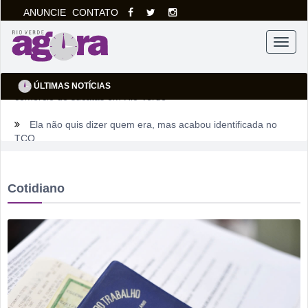
ANUNCIE
CONTATO
Menu
ÚLTIMAS NOTÍCIAS
Ela não quis dizer quem era, mas acabou identificada no
TCO
Dois motoristas com sinais de embriaguez se envolvem em
acidente no Setor Pausanes
Cotidiano
Estagiário tenta atuar como advogado e acaba detido em
Rio Verde
Rio Verde 178 anos: a cidade que cresceu mais rápido que
suas próprias respostas
Homem é detido por violência doméstica no Setor
Gameleira