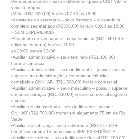
•Vendedor externo – sexo indiferente – possui CNH “AB” e
veículo próprio
(Média R$1.000,00) horário 07:30 as 18:00
•Assistente de secretária – sexo feminino – cursando ou
completo secretariado (R$998,00) horário 09:00 as 18:00
– SEM EXPERIÊNCIA
•Atendente de lanchonete – sexo feminino (R$1.040,00 +
adicional noturno) horário 11:00
as 23:00 escala 12x36
•Auxiliar administrativo – sexo feminino (R$1.400,00)
horário comercial
•Auxiliar administrativo – sexo indiferente – possuir ensino
superior em administração, economia ou ciências
contábeis e CNH “AB” (R$1.500,00) horário comercial
•Auxiliar administrativo – sexo masculino – possuir superior
em administração (R$1.030,00) horário comercial segunda
a sexta
•Auxiliar de almoxarifado –sexo indiferente –possuir
CNH‘AB’ (R$1.700,00) morar em alojamento 75 km de Rio
Verde
•Auxiliar de cobrança - sexo indiferente (R$1.017,00 +
benefícios) idade 15 anos acima SEM EXPERIÊNCIA
•Auxiliar de cozinha – sexo indiferente (Inicial R$1.200,00)