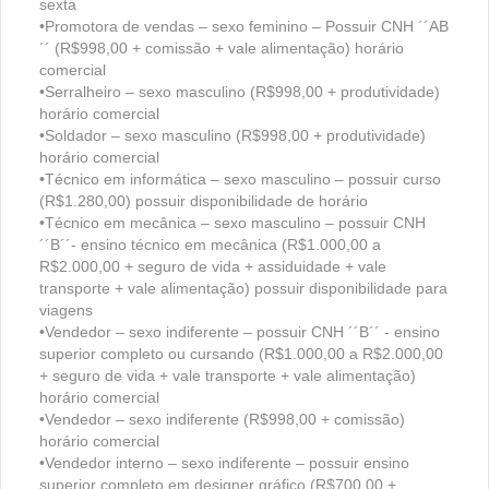
sexta
•Promotora de vendas – sexo feminino – Possuir CNH ´´AB
´´ (R$998,00 + comissão + vale alimentação) horário
comercial
•Serralheiro – sexo masculino (R$998,00 + produtividade)
horário comercial
•Soldador – sexo masculino (R$998,00 + produtividade)
horário comercial
•Técnico em informática – sexo masculino – possuir curso
(R$1.280,00) possuir disponibilidade de horário
•Técnico em mecânica – sexo masculino – possuir CNH
´´B´´- ensino técnico em mecânica (R$1.000,00 a
R$2.000,00 + seguro de vida + assiduidade + vale
transporte + vale alimentação) possuir disponibilidade para
viagens
•Vendedor – sexo indiferente – possuir CNH ´´B´´ - ensino
superior completo ou cursando (R$1.000,00 a R$2.000,00
+ seguro de vida + vale transporte + vale alimentação)
horário comercial
•Vendedor – sexo indiferente (R$998,00 + comissão)
horário comercial
•Vendedor interno – sexo indiferente – possuir ensino
superior completo em designer gráfico (R$700,00 +