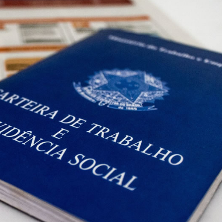
o após mulher ser agredida com chutes e soco na boca durante
ido em cárcere por dois dias, apanha, é ameaçado com facas
ança nos anos iniciais, mas Ensino Médio acende alerta no Id
cebe a 2ª etapa do Autocross Brasil e define os campeões do K
ing recebe campanha gratuita de vacinação em Rio Verde com