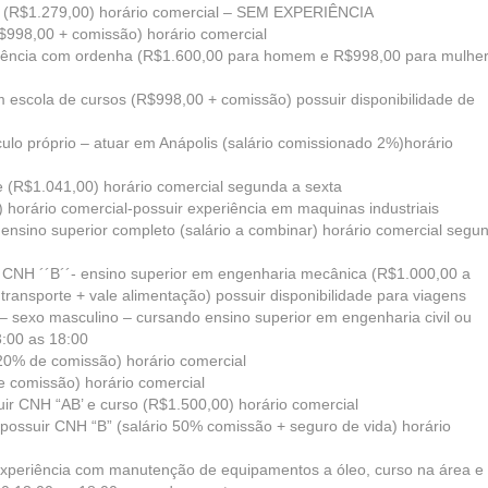
“B” (R$1.279,00) horário comercial – SEM EXPERIÊNCIA
(R$998,00 + comissão) horário comercial
periência com ordenha (R$1.600,00 para homem e R$998,00 para mulher
m escola de cursos (R$998,00 + comissão) possuir disponibilidade de
culo próprio – atuar em Anápolis (salário comissionado 2%)horário
e (R$1.041,00) horário comercial segunda a sexta
 horário comercial-possuir experiência em maquinas industriais
r ensino superior completo (salário a combinar) horário comercial segu
 CNH ´´B´´- ensino superior em engenharia mecânica (R$1.000,00 a
transporte + vale alimentação) possuir disponibilidade para viagens
 – sexo masculino – cursando ensino superior em engenharia civil ou
3:00 as 18:00
20% de comissão) horário comercial
e comissão) horário comercial
suir CNH “AB’ e curso (R$1.500,00) horário comercial
possuir CNH “B” (salário 50% comissão + seguro de vida) horário
 experiência com manutenção de equipamentos a óleo, curso na área e