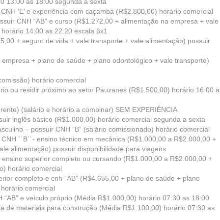
0 13:00 as 18:00 segunda a sexta
 CNH ‘E’ e experiência com caçamba (R$2.800,00) horário comercial
ossuir CNH “AB” e curso (R$1.272,00 + alimentação na empresa + vale
 horário 14:00 as 22:20 escala 6x1
,00 + seguro de vida + vale transporte + vale alimentação) possuir
a empresa + plano de saúde + plano odontológico + vale transporte)
comissão) horário comercial
óprio ou residir próximo ao setor Pauzanes (R$1.500,00) horário 16:00 a
erente) (salário e horário a combinar) SEM EXPERIÊNCIA
ssuir inglês básico (R$1.000,00) horário comercial segunda a sexta
sculino – possuir CNH “B” (salário comissionado) horário comercial
 CNH ´´B´´- ensino técnico em mecânica (R$1.000,00 a R$2.000,00 +
ale alimentação) possuir disponibilidade para viagens
 - ensino superior completo ou cursando (R$1.000,00 a R$2.000,00 +
o) horário comercial
perior completo e cnh “AB” (R$4.655,00 + plano de saúde + plano
 horário comercial
H “AB” e veículo próprio (Média R$1.000,00) horário 07:30 as 18:00
oja de materiais para construção (Média R$1.100,00) horário 07:30 as