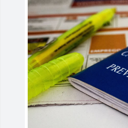
Irmão é pres
Homem é mant
Rio Verde av
Rio Verde re
Buriti Shopp