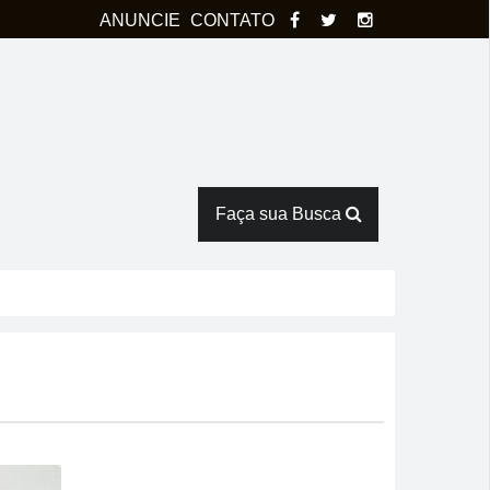
ANUNCIE
CONTATO
Faça sua Busca
na
rês horas em armazém
Verde
ntes de duelo direto contra o Bom Jesus