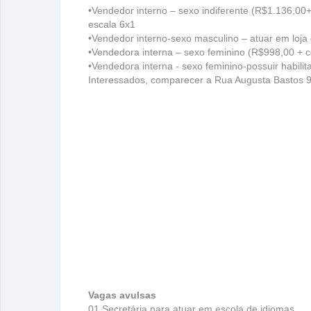
•Vendedor interno – sexo indiferente (R$1.136,00+
escala 6x1
•Vendedor interno-sexo masculino – atuar em loja
•Vendedora interna – sexo feminino (R$998,00 + c
•Vendedora interna - sexo feminino-possuir habi
Interessados, comparecer a Rua Augusta Bastos 
Vagas avulsas
01 Secretária para atuar em escola de idiomas