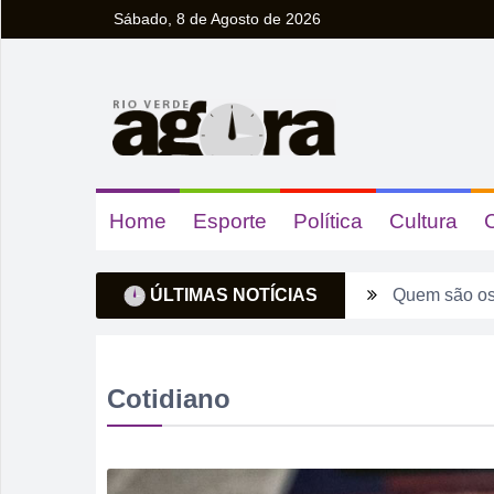
Sábado, 8 de Agosto de 2026
Home
Esporte
Política
Cultura
Quem são os
ÚLTIMAS NOTÍCIAS
Ventos forte
Tentou dar “
Cotidiano
Fim de seman
Sábado pode 