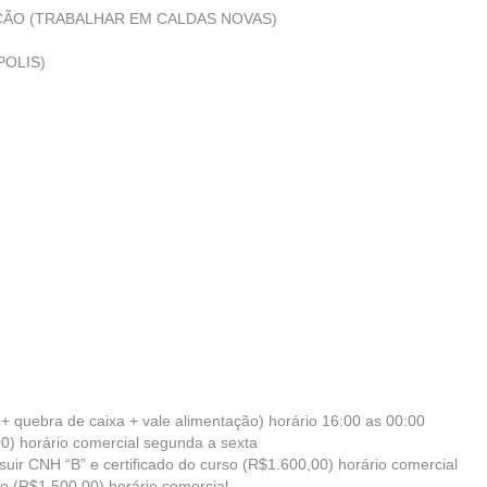
ÇÃO (TRABALHAR EM CALDAS NOVAS)
POLIS)
+ quebra de caixa + vale alimentação) horário 16:00 as 00:00
00) horário comercial segunda a sexta
uir CNH “B” e certificado do curso (R$1.600,00) horário comercial
no (R$1.500,00) horário comercial