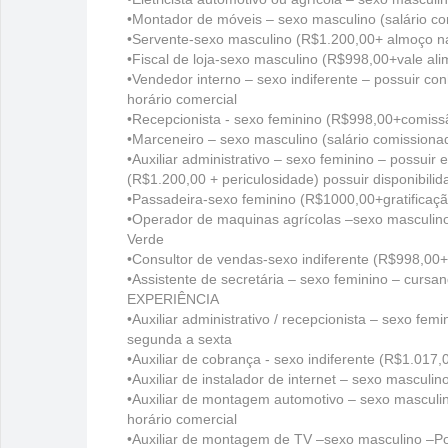
•Montador de móveis – sexo masculino (salário c
•Servente-sexo masculino (R$1.200,00+ almoço na
•Fiscal de loja-sexo masculino (R$998,00+vale 
•Vendedor interno – sexo indiferente – possuir 
horário comercial
•Recepcionista - sexo feminino (R$998,00+comissã
•Marceneiro – sexo masculino (salário comissiona
•Auxiliar administrativo – sexo feminino – possui
(R$1.200,00 + periculosidade) possuir disponibilid
•Passadeira-sexo feminino (R$1000,00+gratificaçã
•Operador de maquinas agrícolas –sexo masculin
Verde
•Consultor de vendas-sexo indiferente (R$998,00+
•Assistente de secretária – sexo feminino – curs
EXPERIÊNCIA
•Auxiliar administrativo / recepcionista – sexo fe
segunda a sexta
•Auxiliar de cobrança - sexo indiferente (R$1.0
•Auxiliar de instalador de internet – sexo mascu
•Auxiliar de montagem automotivo – sexo masculi
horário comercial
•Auxiliar de montagem de TV –sexo masculino –P