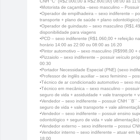
CNH “C” (R$2.000,00 a R$2.800,00) 08:00 as 11:0
•Motorista de caçamba –sexo masculino – Possuir
•Operador de empilhadeira – sexo indiferente – p
transporte + plano de saúde + plano odontológico)
•Operador de guindauto – sexo masculino (R$1.495
disponibilidade para viagens
•PCD – sexo indiferente (R$1.060,00 + refeição n
horário 14:00 as 22:00 ou 08:00 as 16:20
•Pintor automotivo – sexo masculino (R$998,00 + 
•Pizzaiolo – sexo indiferente – possuir veículo pr
00:30
•Portador Necessidade Especial (PNE) (sexo indif
•Professor de inglês auxiliar – sexo feminino – po
•Técnico de ar condicionado automotivo – sexo ma
•Técnico em mecânica – sexo masculino – possuir
seguro de vida + assiduidade + vale transporte + v
•Vendedor – sexo indiferente – possuir CNH ´´B´´
seguro de vida + vale transporte + vale alimentaçã
•Vendedor – sexo indiferente – possuir ensino su
odontológico + seguro de vida + vale alimentação)
•Vendedor externo – sexo indiferente – possui CN
•Vendedor interno – sexo indiferente – atuar em l
18:00