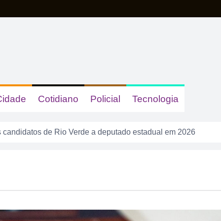
Cidade
Cotidiano
Policial
Tecnologia
 candidatos de Rio Verde a deputado estadual em 2026
s e queimadas colocam Rio Verde em alerta neste fim de sema
calote” na tela do celular, fugiu da PM e acabou cercado por t
a tem gastronomia, cinema, corrida e atração infantil em Rio 
sacudir a Divisão de Acesso e colocar pressão no Rio Verde a