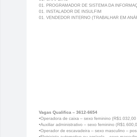
01. PROGRAMADOR DE SISTEMA DA INFORMA
01. INSTALADOR DE INSULFIM
01. VENDEDOR INTERNO (TRABALHAR EM ANÁ
Vagas Qualifica – 3612-6654
•Operadora de caixa – sexo feminino (R$1.032,00 
•Auxiliar administrativo – sexo feminino (R$1.600,
•Operador de escavadeira – sexo masculino – poss
•Eletricista automotivo ou agrícola – sexo masculi