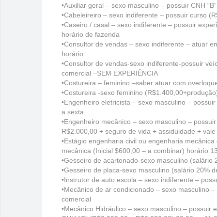
•Auxiliar geral – sexo masculino – possuir CNH 
•Cabeleireiro – sexo indiferente – possuir curso 
•Caseiro / casal – sexo indiferente – possuir ex
horário de fazenda
•Consultor de vendas – sexo indiferente – atuar e
horário
•Consultor de vendas-sexo indiferente-possuir veí
comercial –SEM EXPERIÊNCIA
•Costureira – feminino –saber atuar com overloqu
•Costureira -sexo feminino (R$1.400,00+produção)
•Engenheiro eletricista – sexo masculino – possui
a sexta
•Engenheiro mecânico – sexo masculino – possuir
R$2.000,00 + seguro de vida + assiduidade + vale 
•Estágio engenharia civil ou engenharia mecânica
mecânica (Inicial $600,00 – a combinar) horário 1
•Gesseiro de acartonado-sexo masculino (salário 
•Gesseiro de placa-sexo masculino (salário 20% d
•Instrutor de auto escola – sexo indiferente – pos
•Mecânico de ar condicionado – sexo masculino – 
comercial
•Mecânico Hidráulico – sexo masculino – possuir