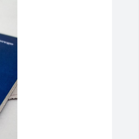
 discussão dentro de casa
 e pede socorro dentro de banco no Centro
eb 2025
artcross Brasil 2026
 atendimento até domingo