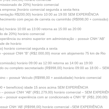
omissionado de 20%) horário comercial
 empresa )horário comercial segunda a sexta-feira
alimentação R$200,00) horário 10:00 as 19:00 SEM EXPERIÊNCIA
conhecimento com peças de carreta ou caminhão (R$998,00 + comissão)
o) horário 10:00 as 13:00 retorna as 15:00 as 20:00
do de 20%) horário comercial
r experiência ou ensino superior em administração – possuir CNH “AB”
ade de horário
o) horário comercial segunda a sexta
o –possuir CNH “B” (R$2.000,00) morar em alojamento 75 km de Rio
comissão) horário 09:00 as 12:00 retorna as 14:00 as 19:00
ando ou completo secretariado (R$998,00) horário 09:00 as 18:00 – SE
minino – possuir Veículo (R$998,00 + assiduidade) horário comercial
17,00 + benefícios) idade 15 anos acima SEM EXPERIÊNCIA
lino – possuir CNH “AB” (R$1.279,00) horário comercial – SEM EXPERIÊ
no – possuir experiência com ar condicionado e CNH “B” (R$1.200,00)
ossuir CNH ‘AB’ (R$998,00) horário comercial –SEM EXPERIÊNCIA