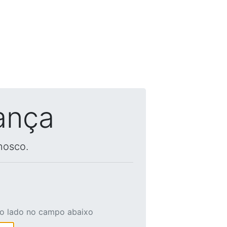
ança
nosco.
ao lado no campo abaixo