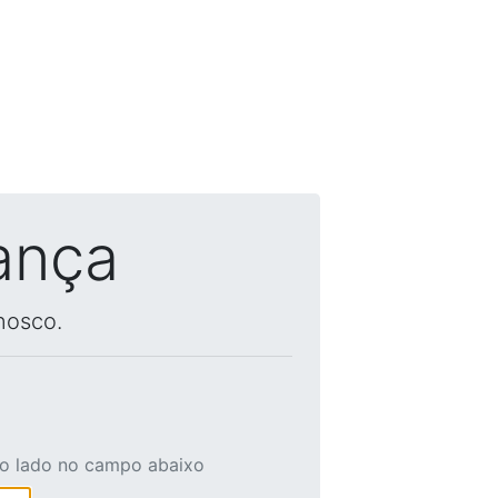
ança
nosco.
ao lado no campo abaixo