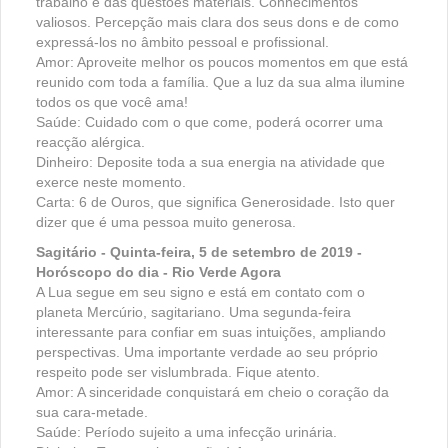
trabalho e das questões materiais. Conhecimentos
valiosos. Percepção mais clara dos seus dons e de como
expressá-los no âmbito pessoal e profissional.
Amor: Aproveite melhor os poucos momentos em que está
reunido com toda a família. Que a luz da sua alma ilumine
todos os que você ama!
Saúde: Cuidado com o que come, poderá ocorrer uma
reacção alérgica.
Dinheiro: Deposite toda a sua energia na atividade que
exerce neste momento.
Carta: 6 de Ouros, que significa Generosidade. Isto quer
dizer que é uma pessoa muito generosa.
Sagitário - Quinta-feira, 5 de setembro de 2019 -
Horóscopo do dia - Rio Verde Agora
A Lua segue em seu signo e está em contato com o
planeta Mercúrio, sagitariano. Uma segunda-feira
interessante para confiar em suas intuições, ampliando
perspectivas. Uma importante verdade ao seu próprio
respeito pode ser vislumbrada. Fique atento.
Amor: A sinceridade conquistará em cheio o coração da
sua cara-metade.
Saúde: Período sujeito a uma infecção urinária.