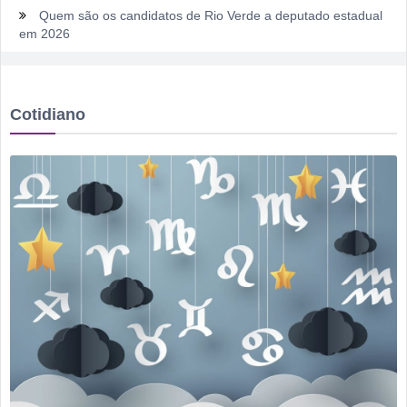
Quem são os candidatos de Rio Verde a deputado estadual
em 2026
Ventos fortes e queimadas colocam Rio Verde em alerta
neste fim de semana
Cotidiano
Tentou dar “calote” na tela do celular, fugiu da PM e acabou
cercado por três horas em armazém
Fim de semana tem gastronomia, cinema, corrida e atração
infantil em Rio Verde
Sábado pode sacudir a Divisão de Acesso e colocar pressão
no Rio Verde antes de duelo direto contra o Bom Jesus
Irmão é preso após mulher ser agredida com chutes e soco
na boca durante discussão dentro de casa
Homem é mantido em cárcere por dois dias, apanha, é
ameaçado com facas e pede socorro dentro de banco no
Centro