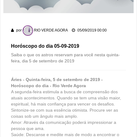
Rio Verde avança nos anos iniciais, mas Ensino Médio
acende alerta no Ideb 2025
Rio Verde recebe a 2ª etapa do Autocross Brasil e define os
campeões do Kartcross Brasil 2026
por
RIO VERDE AGORA
05/09/2019 00:00
Buriti Shopping recebe campanha gratuita de vacinação em
Rio Verde com atendimento até domingo
Horóscopo do dia 05-09-2019
Saiba o que os astros reservam para você nesta quinta-
feira, dia 5 de setembro de 2019
Áries - Quinta-feira, 5 de setembro de 2019 -
Horóscopo do dia - Rio Verde Agora
A segunda-feira estimula a busca de compreensão dos
atuais acontecimentos. Quando se tem uma visão maior,
espiritual, há mais confiança para vencer os desafios.
Sintonize-se com sua essência otimista. Procure ver as
coisas sob um ângulo mais amplo.
Amor: Através da comunicação poderá impressionar a
pessoa que ama.
Saúde: Descanse e medite mais de modo a encontrar o