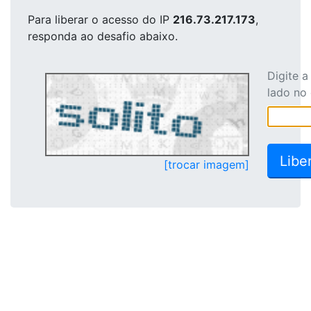
Para liberar o acesso
do IP
216.73.217.173
,
responda ao desafio abaixo.
Digite 
lado no
[trocar imagem]