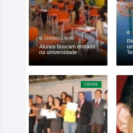
01/03/2011 08:00
Ri
Alunos buscam entrada
um
na universidade
Te
CIDADE