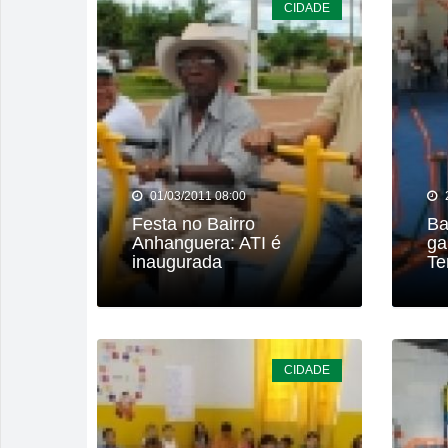
CIDADE
Polícia Milit
Menos é Mais
PM recaptura
Rio Verde e
01/03/2011 08:00
Festa no Bairro
Ba
Anhanguera: ATI é
ga
inaugurada
Te
CIDADE