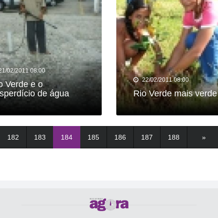
21/02/2011 08:00
22/02/2011 08:00
o Verde e o
sperdício de água
Rio Verde mais verde
182
183
184
185
186
187
188
»