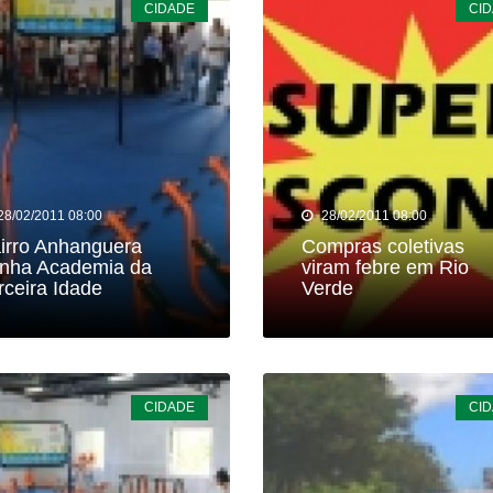
CIDADE
CI
ar recupera bicicleta furtada e prende suspeito em flagrante em 
 faz show gratuito hoje em Rio Verde na festa dos 178 anos d
 dois foragidos em Rio Verde
ncara o Bom Jesus às 10h de domingo em jogo com cara de dec
28/02/2011 08:00
28/02/2011 08:00
irro Anhanguera
Compras coletivas
nha Academia da
viram febre em Rio
rceira Idade
Verde
CIDADE
CI