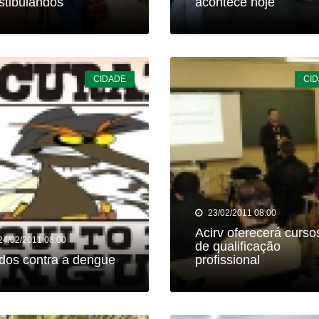
stibulandos
acontece hoje
CIDADE
CI
23/02/2011 08:00
Acirv oferecerá curso
24/02/2011 08:00
de qualificação
dos contra a dengue
profissional