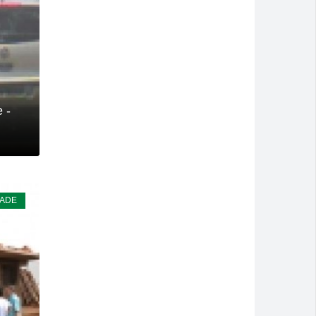
 -
DADE