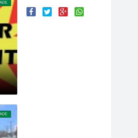
DADE
Montividiu
a cidade
isão antecipada
DADE