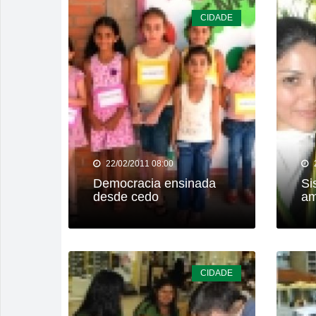
CIDADE
22/02/2011 08:00
Democracia ensinada
Si
desde cedo
am
CIDADE