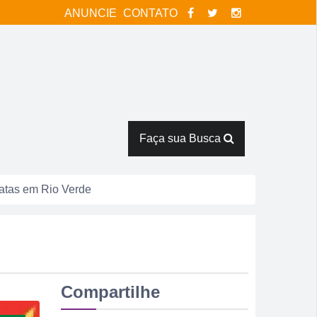
ANUNCIE
CONTATO
Faça sua Busca
catas em Rio Verde
tor Pausanes
espostas
Compartilhe