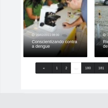
23/02/2011 08:00
Conscientizando contra
Ri
a dengue
de
«
1
2
...
180
181