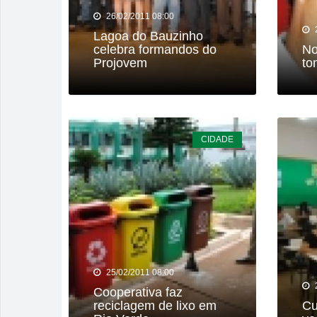
26/02/2011 08:00
Lagoa do Bauzinho
celebra formandos do
No
Projovem
to
CIDADE
25/02/2011 08:00
Cooperativa faz
reciclagem de lixo em
Cu