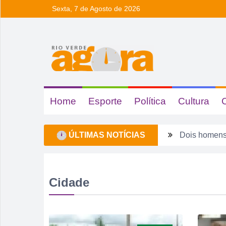
Sexta, 7 de Agosto de 2026
Home
Esporte
Política
Cultura
Dois homens 
ÚLTIMAS NOTÍCIAS
Ela não quis
Dois motoris
Estagiário t
Cidade
Rio Verde 17
Homem é deti