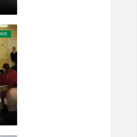
DADE
s