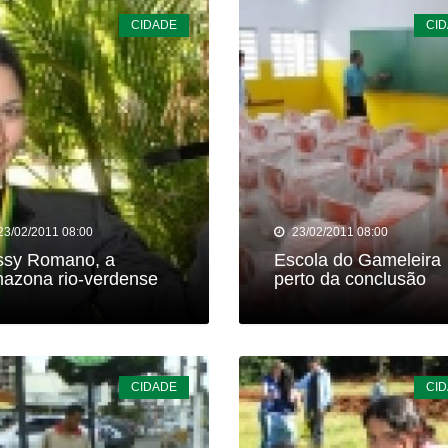
CIDADE
CI
23/02/2011 08:00
23/02/2011 08:00
ssy Romano, a
Escola do Gameleira
azona rio-verdense
perto da conclusão
CIDADE
CI