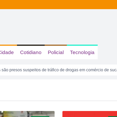
Cidade
Cotidiano
Policial
Tecnologia
são presos suspeitos de tráfico de drogas em comércio de su
 dizer quem era, mas acabou identificada no TCO
tas com sinais de embriaguez se envolvem em acidente no Se
enta atuar como advogado e acaba detido em Rio Verde
8 anos: a cidade que cresceu mais rápido que suas próprias r
do por violência doméstica no Setor Gameleira