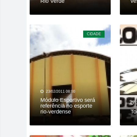
Rio Verde
ve
CIDADE
23/02/2011 08:00
Módulo Esportivo será
referência no esporte
rio-verdense
To