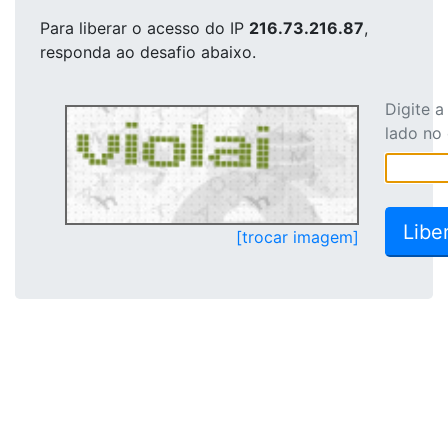
Para liberar o acesso
do IP
216.73.216.87
,
responda ao desafio abaixo.
Digite 
lado no
[trocar imagem]