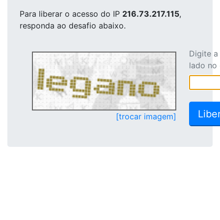
Para liberar o acesso
do IP
216.73.217.115
,
responda ao desafio abaixo.
Digite 
lado no
[trocar imagem]