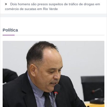
Dois homens são presos suspeitos de tráfico de drogas em
comércio de sucatas em Rio Verde
Ela não quis dizer quem era, mas acabou identificada no
TCO
Política
Dois motoristas com sinais de embriaguez se envolvem em
acidente no Setor Pausanes
Estagiário tenta atuar como advogado e acaba detido em
Rio Verde
Rio Verde 178 anos: a cidade que cresceu mais rápido que
suas próprias respostas
Homem é detido por violência doméstica no Setor
Gameleira
Polícia Militar recupera bicicleta furtada e prende suspeito
em flagrante em Montividiu
Menos é Mais faz show gratuito hoje em Rio Verde na festa