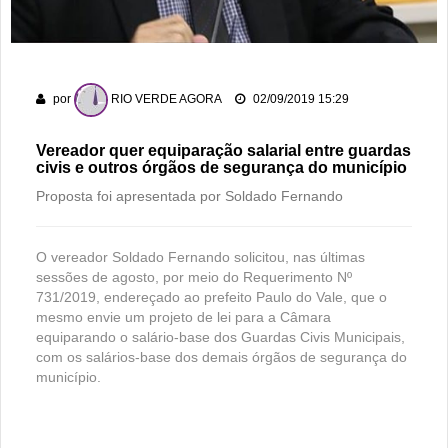
dos 178 anos da cidade
PM recaptura dois foragidos em Rio Verde
Rio Verde encara o Bom Jesus às 10h de domingo em jogo
por
RIO VERDE AGORA
02/09/2019 15:29
com cara de decisão antecipada
Vereador quer equiparação salarial entre guardas
civis e outros órgãos de segurança do município
Proposta foi apresentada por Soldado Fernando
O vereador Soldado Fernando solicitou, nas últimas
sessões de agosto, por meio do Requerimento Nº
731/2019, endereçado ao prefeito Paulo do Vale, que o
mesmo envie um projeto de lei para a Câmara
equiparando o salário-base dos Guardas Civis Municipais,
com os salários-base dos demais órgãos de segurança do
município.