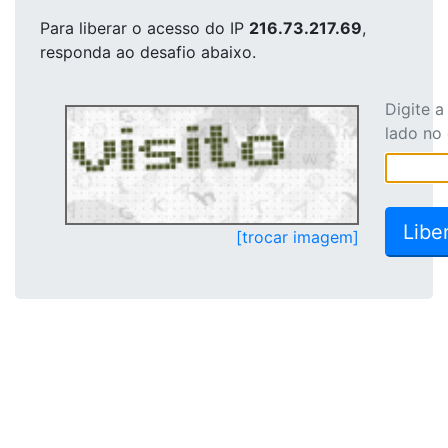
Para liberar o acesso
do IP
216.73.217.69
,
responda ao desafio abaixo.
Digite 
lado no
[trocar imagem]