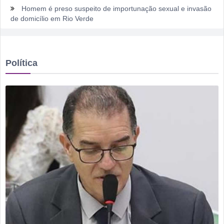
Homem é preso suspeito de importunação sexual e invasão
de domicílio em Rio Verde
Rio Verde encara o Bom Jesus às 10h de domingo em jogo
com cara de decisão antecipada
Política
Dois homens são presos suspeitos de tráfico de drogas em
comércio de sucatas em Rio Verde
Ela não quis dizer quem era, mas acabou identificada no
TCO
Dois motoristas com sinais de embriaguez se envolvem em
acidente no Setor Pausanes
Estagiário tenta atuar como advogado e acaba detido em
Rio Verde
Rio Verde 178 anos: a cidade que cresceu mais rápido que
suas próprias respostas
Homem é detido por violência doméstica no Setor