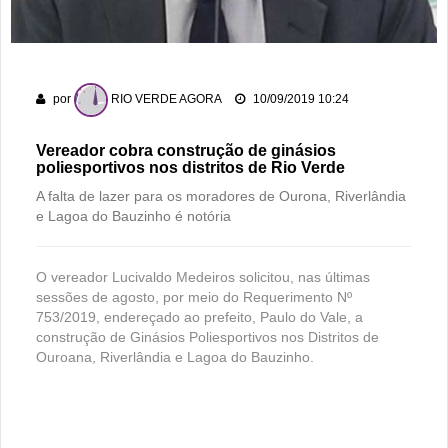
Gameleira
Polícia Militar recupera bicicleta furtada e prende suspeito
em flagrante em Montividiu
por
RIO VERDE AGORA
10/09/2019 10:24
Associação Atlética Rioverdense disputará a Terceira Divisão
do Goiano em 2026
Vereador cobra construção de ginásios
poliesportivos nos distritos de Rio Verde
A falta de lazer para os moradores de Ourona, Riverlândia
e Lagoa do Bauzinho é notória
O vereador Lucivaldo Medeiros solicitou, nas últimas
sessões de agosto, por meio do Requerimento Nº
753/2019, endereçado ao prefeito, Paulo do Vale, a
construção de Ginásios Poliesportivos nos Distritos de
Ouroana, Riverlândia e Lagoa do Bauzinho.