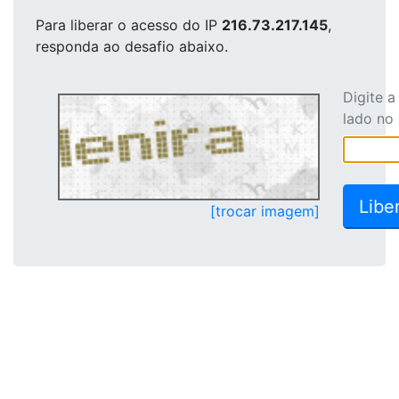
Para liberar o acesso
do IP
216.73.217.145
,
responda ao desafio abaixo.
Digite 
lado no
[trocar imagem]