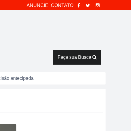
ANUNCIE
CONTATO
Faça sua Busca
isão antecipada
catas em Rio Verde
tor Pausanes