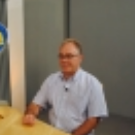
8 anos: a cidade que cresceu mais rápido que suas próprias r
do por violência doméstica no Setor Gameleira
ar recupera bicicleta furtada e prende suspeito em flagrante em 
 faz show gratuito hoje em Rio Verde na festa dos 178 anos d
o suspeito de importunação sexual e invasão de domicílio em