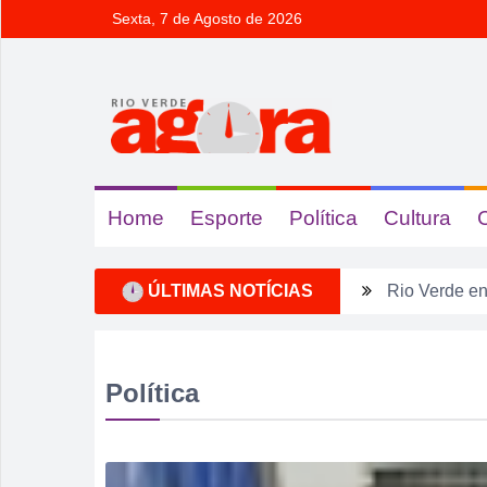
Sexta, 7 de Agosto de 2026
Home
Esporte
Política
Cultura
ÚLTIMAS NOTÍCIAS
Rio Verde e
Dois homens 
Ela não quis
Política
Dois motoris
Estagiário t