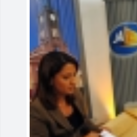
Rio Verde 17
Homem é deti
Polícia Milit
Menos é Mais
Homem é pres