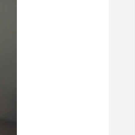
espostas
Montividiu
a cidade
 Rio Verde