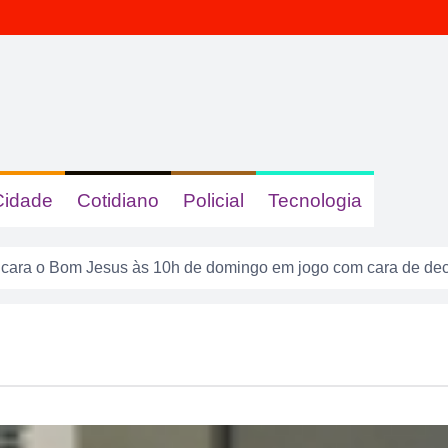
Cidade
Cotidiano
Policial
Tecnologia
ncara o Bom Jesus às 10h de domingo em jogo com cara de dec
são presos suspeitos de tráfico de drogas em comércio de su
 dizer quem era, mas acabou identificada no TCO
tas com sinais de embriaguez se envolvem em acidente no Se
enta atuar como advogado e acaba detido em Rio Verde