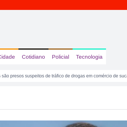
Cidade
Cotidiano
Policial
Tecnologia
são presos suspeitos de tráfico de drogas em comércio de su
 dizer quem era, mas acabou identificada no TCO
tas com sinais de embriaguez se envolvem em acidente no Se
enta atuar como advogado e acaba detido em Rio Verde
8 anos: a cidade que cresceu mais rápido que suas próprias r