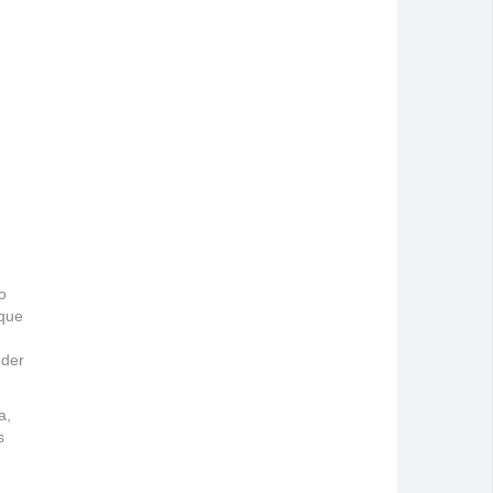
o
 que
nder
a,
s