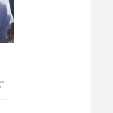
os,
r