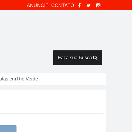
ANUNCIE
CONTATO
Faça sua Busca
catas em Rio Verde
tor Pausanes
espostas