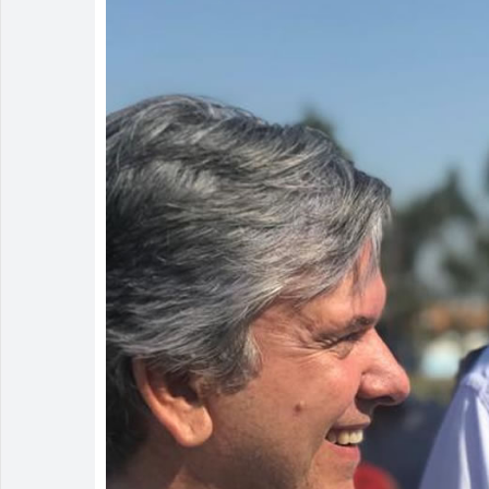
Homem é deti
Polícia Milit
Menos é Mais
PM recaptura
Rio Verde e