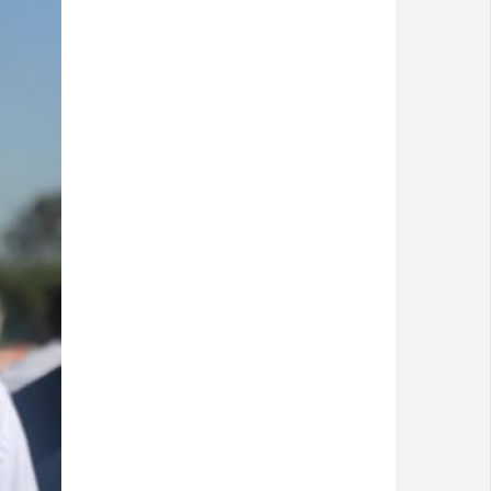
Montividiu
a cidade
isão antecipada