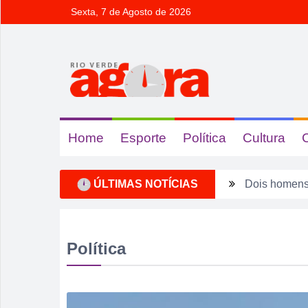
Sexta, 7 de Agosto de 2026
Home
Esporte
Política
Cultura
ÚLTIMAS NOTÍCIAS
Dois homens 
Ela não quis
Dois motoris
Política
Estagiário t
Rio Verde 17