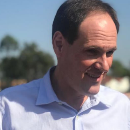
do por violência doméstica no Setor Gameleira
ar recupera bicicleta furtada e prende suspeito em flagrante em 
 faz show gratuito hoje em Rio Verde na festa dos 178 anos d
 dois foragidos em Rio Verde
ncara o Bom Jesus às 10h de domingo em jogo com cara de dec