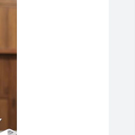
artcross Brasil 2026
 atendimento até domingo
na
rês horas em armazém