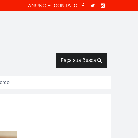
ANUNCIE
CONTATO
Faça sua Busca
Verde
ntes de duelo direto contra o Bom Jesus
 discussão dentro de casa
 e pede socorro dentro de banco no Centro
eb 2025