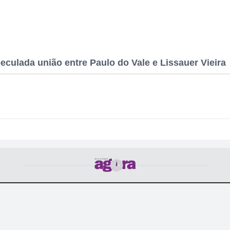
eculada união entre Paulo do Vale e Lissauer Vieira
POLÍTICA
CULTURA
CIDADE
COTIDIANO
POLICIAL
T