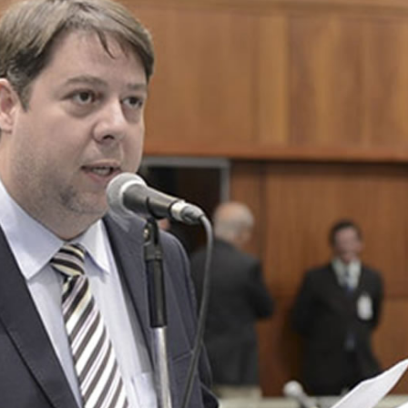
cebe a 2ª etapa do Autocross Brasil e define os campeões do K
ing recebe campanha gratuita de vacinação em Rio Verde com
 candidatos de Rio Verde a deputado estadual em 2026
s e queimadas colocam Rio Verde em alerta neste fim de sema
calote” na tela do celular, fugiu da PM e acabou cercado por t