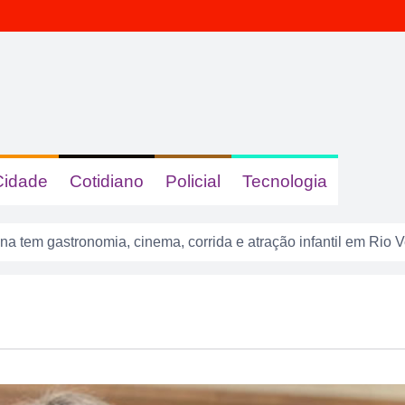
Cidade
Cotidiano
Policial
Tecnologia
a tem gastronomia, cinema, corrida e atração infantil em Rio 
sacudir a Divisão de Acesso e colocar pressão no Rio Verde a
o após mulher ser agredida com chutes e soco na boca durante
ido em cárcere por dois dias, apanha, é ameaçado com facas
ança nos anos iniciais, mas Ensino Médio acende alerta no Id