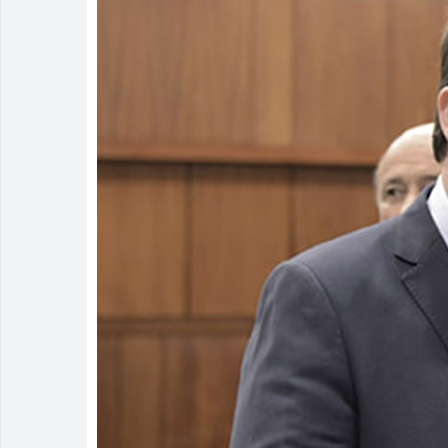
Rio Verde re
Buriti Shopp
Quem são os
Ventos forte
Tentou dar “