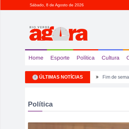
Sábado, 8 de Agosto de 2026
Home
Esporte
Política
Cultura
ÚLTIMAS NOTÍCIAS
Fim de seman
Sábado pode 
Irmão é pres
Política
Homem é mant
Rio Verde av