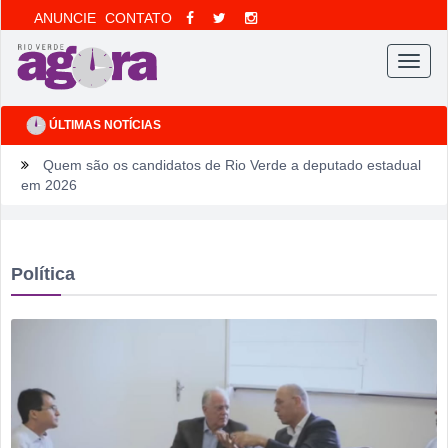
ANUNCIE
CONTATO
Menu
ÚLTIMAS NOTÍCIAS
Quem são os candidatos de Rio Verde a deputado estadual
em 2026
Ventos fortes e queimadas colocam Rio Verde em alerta
neste fim de semana
Política
Tentou dar “calote” na tela do celular, fugiu da PM e acabou
cercado por três horas em armazém
Fim de semana tem gastronomia, cinema, corrida e atração
infantil em Rio Verde
Sábado pode sacudir a Divisão de Acesso e colocar pressão
no Rio Verde antes de duelo direto contra o Bom Jesus