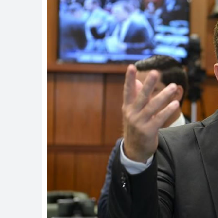
Estagiário t
Rio Verde 17
Homem é deti
Polícia Milit
Associação A