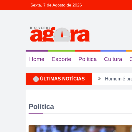
Sexta, 7 de Agosto de 2026
Home
Esporte
Política
Cultura
ÚLTIMAS NOTÍCIAS
Homem é pres
Rio Verde e
Dois homens 
Política
Ela não quis
Dois motoris