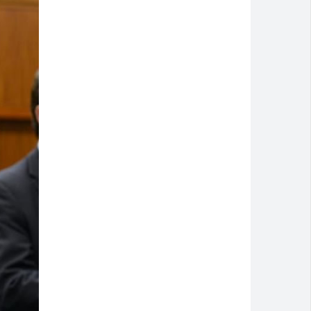
espostas
Montividiu
m 2026