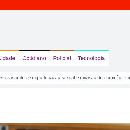
Cidade
Cotidiano
Policial
Tecnologia
o suspeito de importunação sexual e invasão de domicílio em
ncara o Bom Jesus às 10h de domingo em jogo com cara de dec
são presos suspeitos de tráfico de drogas em comércio de su
 dizer quem era, mas acabou identificada no TCO
tas com sinais de embriaguez se envolvem em acidente no Se