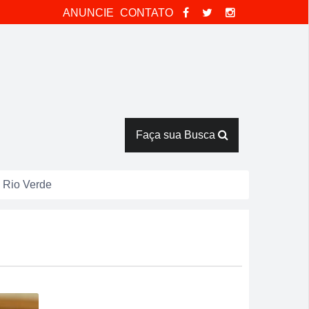
ANUNCIE
CONTATO
Faça sua Busca
 Rio Verde
isão antecipada
catas em Rio Verde
tor Pausanes