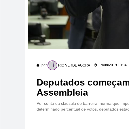
por
RIO VERDE AGORA
19/08/2019 10:34
Deputados começam a
Assembleia
Por conta da cláusula de barreira, norma que imp
determinado percentual de votos, deputados esta