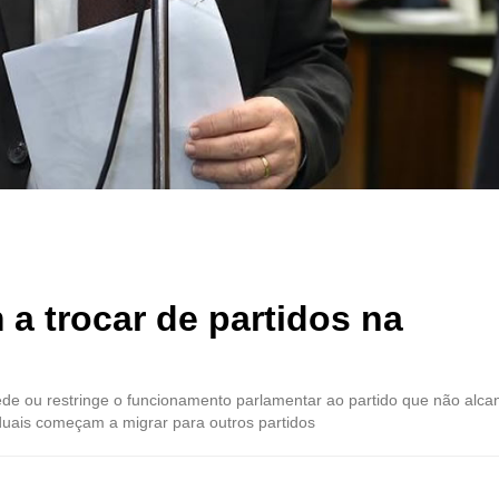
 trocar de partidos na
ede ou restringe o funcionamento parlamentar ao partido que não alca
duais começam a migrar para outros partidos