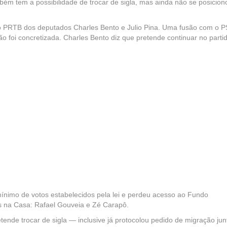
bém tem a possibilidade de trocar de sigla, mas ainda não se posicion
 é o PRTB dos deputados Charles Bento e Julio Pina. Uma fusão com o P
ão foi concretizada. Charles Bento diz que pretende continuar no parti
ínimo de votos estabelecidos pela lei e perdeu acesso ao Fundo
es na Casa: Rafael Gouveia e Zé Carapô.
tende trocar de sigla — inclusive já protocolou pedido de migração jun