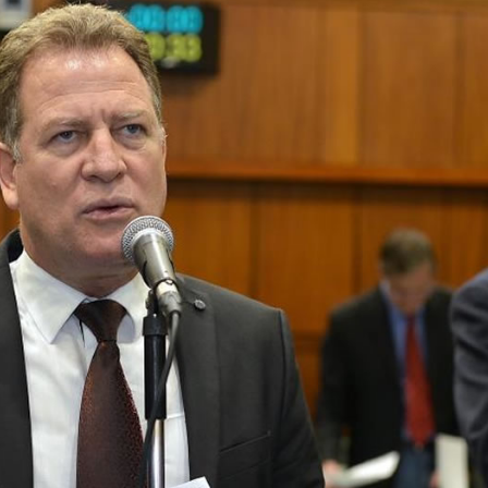
enta atuar como advogado e acaba detido em Rio Verde
8 anos: a cidade que cresceu mais rápido que suas próprias r
do por violência doméstica no Setor Gameleira
ar recupera bicicleta furtada e prende suspeito em flagrante em 
tlética Rioverdense disputará a Terceira Divisão do Goiano e