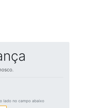
ança
nosco.
ao lado no campo abaixo