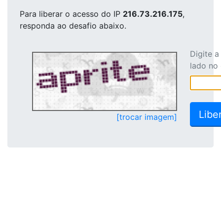
Para liberar o acesso
do IP
216.73.216.175
,
responda ao desafio abaixo.
Digite 
lado no
[trocar imagem]