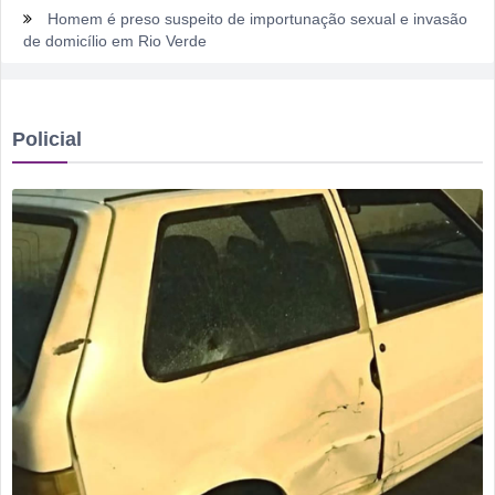
Homem é preso suspeito de importunação sexual e invasão
de domicílio em Rio Verde
Rio Verde encara o Bom Jesus às 10h de domingo em jogo
com cara de decisão antecipada
Policial
Dois homens são presos suspeitos de tráfico de drogas em
comércio de sucatas em Rio Verde
Ela não quis dizer quem era, mas acabou identificada no
TCO
Dois motoristas com sinais de embriaguez se envolvem em
acidente no Setor Pausanes
Estagiário tenta atuar como advogado e acaba detido em
Rio Verde
Rio Verde 178 anos: a cidade que cresceu mais rápido que
suas próprias respostas
Homem é detido por violência doméstica no Setor