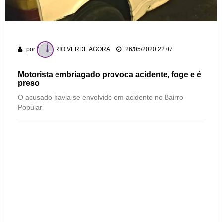
Gameleira
Polícia Militar recupera bicicleta furtada e prende suspeito
em flagrante em Montividiu
por
RIO VERDE AGORA
26/05/2020 22:07
Associação Atlética Rioverdense disputará a Terceira Divisão
do Goiano em 2026
Motorista embriagado provoca acidente, foge e é
preso
O acusado havia se envolvido em acidente no Bairro
Popular