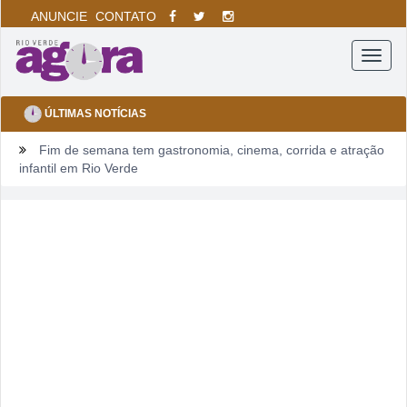
ANUNCIE
CONTATO
Menu
ÚLTIMAS NOTÍCIAS
Fim de semana tem gastronomia, cinema, corrida e atração
infantil em Rio Verde
Sábado pode sacudir a Divisão de Acesso e colocar pressão
no Rio Verde antes de duelo direto contra o Bom Jesus
Irmão é preso após mulher ser agredida com chutes e soco
na boca durante discussão dentro de casa
Homem é mantido em cárcere por dois dias, apanha, é
ameaçado com facas e pede socorro dentro de banco no
Centro
Rio Verde avança nos anos iniciais, mas Ensino Médio
acende alerta no Ideb 2025