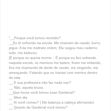
"__Porque você tomou remédio?
__Eu tô sofrendo na escola. Me chamam de cavalo, burro,
jegue. A tia me maltrato ontem. Ela rasgou meu caderno
tudo, me beliscou.
[É porque eu queria morrer... É porque eu fico sofrendo
naquela escola, os meninos me batem, ficam me imitando,
fica me chamando de dente de cavalo, me xingando, me
ameaçando. Falando que eu transei com menino dentro
da sala.
__ E sua professora não faz nada nao?
__ Não, aquela bruxa.
__Que horas você tomou esse Gardenal?
__ Meio dia.
__ Aí você comeu? ( Ele balança a cabeça afirmando)
__ Quanto de Gardenal você tomou?