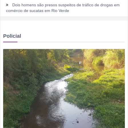
Dois homens são presos suspeitos de tráfico de drogas em
comércio de sucatas em Rio Verde
Ela não quis dizer quem era, mas acabou identificada no
TCO
Policial
Dois motoristas com sinais de embriaguez se envolvem em
acidente no Setor Pausanes
Estagiário tenta atuar como advogado e acaba detido em
Rio Verde
Rio Verde 178 anos: a cidade que cresceu mais rápido que
suas próprias respostas
Homem é detido por violência doméstica no Setor
Gameleira
Polícia Militar recupera bicicleta furtada e prende suspeito
em flagrante em Montividiu
Menos é Mais faz show gratuito hoje em Rio Verde na festa