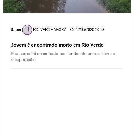
dos 178 anos da cidade
PM recaptura dois foragidos em Rio Verde
Rio Verde encara o Bom Jesus às 10h de domingo em jogo
por
RIO VERDE AGORA
12/05/2020 10:18
com cara de decisão antecipada
Jovem é encontrado morto em Rio Verde
Seu corpo foi descoberto nos fundos de uma clínica de
recuperação