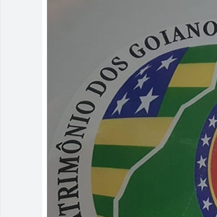
Polícia Milit
Associação A
Homem é pres
Rio Verde e
Dois homens 