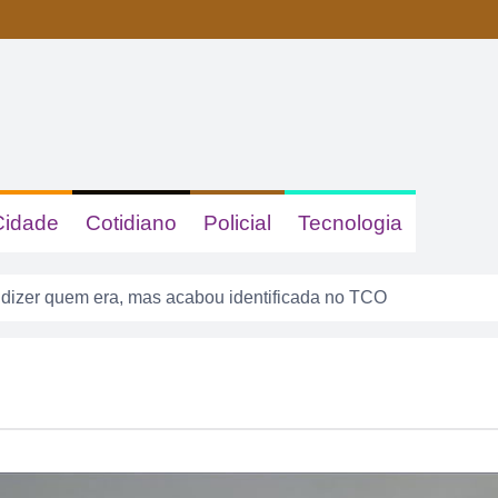
Cidade
Cotidiano
Policial
Tecnologia
 dizer quem era, mas acabou identificada no TCO
tas com sinais de embriaguez se envolvem em acidente no Se
enta atuar como advogado e acaba detido em Rio Verde
8 anos: a cidade que cresceu mais rápido que suas próprias r
do por violência doméstica no Setor Gameleira