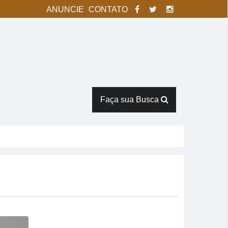
ANUNCIE
CONTATO
Faça sua Busca
tor Pausanes
espostas