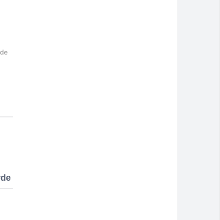
 de
rde