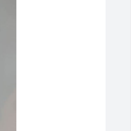
Montividiu
m 2026
 Rio Verde
isão antecipada
catas em Rio Verde