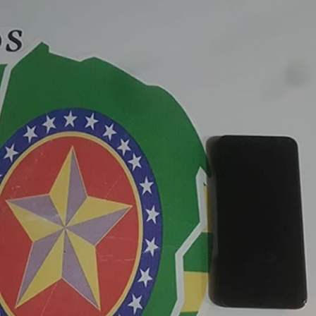
ar recupera bicicleta furtada e prende suspeito em flagrante em 
tlética Rioverdense disputará a Terceira Divisão do Goiano e
o suspeito de importunação sexual e invasão de domicílio em
ncara o Bom Jesus às 10h de domingo em jogo com cara de dec
são presos suspeitos de tráfico de drogas em comércio de su