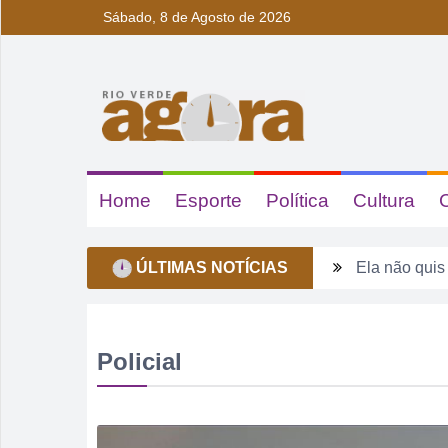
Sábado, 8 de Agosto de 2026
Home
Esporte
Política
Cultura
ÚLTIMAS NOTÍCIAS
Ela não quis
Dois motoris
Estagiário t
Policial
Rio Verde 17
Homem é deti