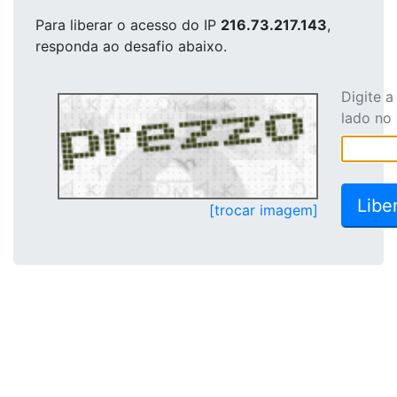
Para liberar o acesso
do IP
216.73.217.143
,
responda ao desafio abaixo.
Digite 
lado no
[trocar imagem]