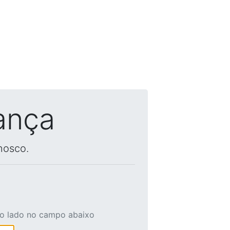
ança
nosco.
ao lado no campo abaixo