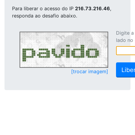
Para liberar o acesso
do IP
216.73.216.46
,
responda ao desafio abaixo.
Digite 
lado no
[trocar imagem]