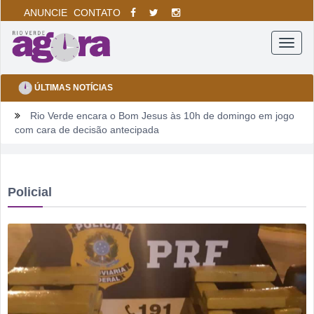
ANUNCIE
CONTATO
Menu
ÚLTIMAS NOTÍCIAS
Rio Verde encara o Bom Jesus às 10h de domingo em jogo
com cara de decisão antecipada
Dois homens são presos suspeitos de tráfico de drogas em
comércio de sucatas em Rio Verde
Policial
Ela não quis dizer quem era, mas acabou identificada no
TCO
Dois motoristas com sinais de embriaguez se envolvem em
acidente no Setor Pausanes
Estagiário tenta atuar como advogado e acaba detido em
Rio Verde