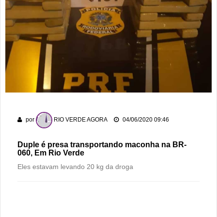
Rio Verde 178 anos: a cidade que cresceu mais rápido que
suas próprias respostas
Homem é detido por violência doméstica no Setor
Gameleira
Polícia Militar recupera bicicleta furtada e prende suspeito
em flagrante em Montividiu
Menos é Mais faz show gratuito hoje em Rio Verde na festa
dos 178 anos da cidade
por
RIO VERDE AGORA
04/06/2020 09:46
Homem é preso suspeito de importunação sexual e invasão
de domicílio em Rio Verde
Duple é presa transportando maconha na BR-
060, Em Rio Verde
Eles estavam levando 20 kg da droga