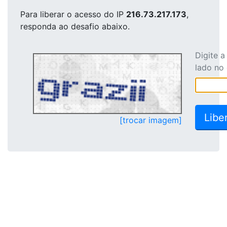
Para liberar o acesso
do IP
216.73.217.173
,
responda ao desafio abaixo.
Digite 
lado no
[trocar imagem]