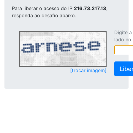
Para liberar o acesso
do IP
216.73.217.13
,
responda ao desafio abaixo.
Digite 
lado no
[trocar imagem]