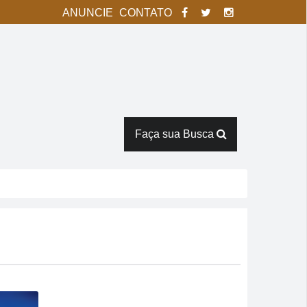
ANUNCIE
CONTATO
Faça sua Busca
na
rês horas em armazém
Verde
ntes de duelo direto contra o Bom Jesus