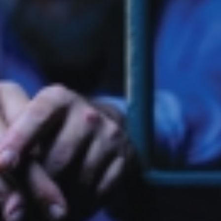
o após mulher ser agredida com chutes e soco na boca durante
ido em cárcere por dois dias, apanha, é ameaçado com facas
ança nos anos iniciais, mas Ensino Médio acende alerta no Id
cebe a 2ª etapa do Autocross Brasil e define os campeões do K
ing recebe campanha gratuita de vacinação em Rio Verde com