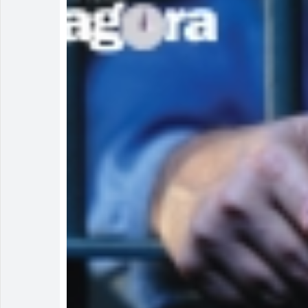
Irmão é pres
Homem é mant
Rio Verde av
Rio Verde re
Buriti Shopp