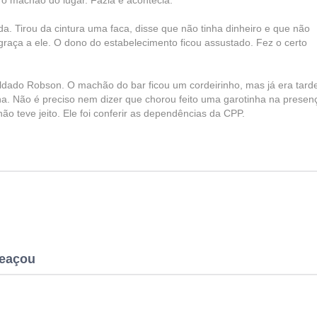
 o machão do lugar. Fazia e acontecia.
. Tirou da cintura uma faca, disse que não tinha dinheiro e que não
graça a ele. O dono do estabelecimento ficou assustado. Fez o certo
dado Robson. O machão do bar ficou um cordeirinho, mas já era tard
ana. Não é preciso nem dizer que chorou feito uma garotinha na presen
ão teve jeito. Ele foi conferir as dependências da CPP.
meaçou