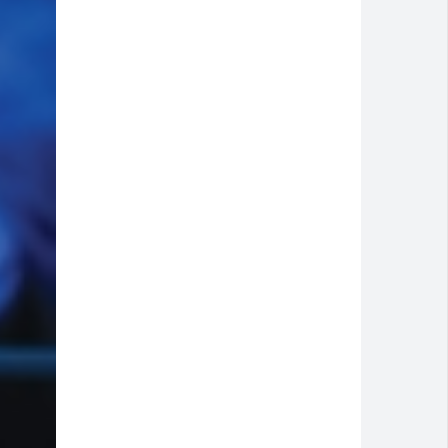
 discussão dentro de casa
 e pede socorro dentro de banco no Centro
eb 2025
artcross Brasil 2026
 atendimento até domingo