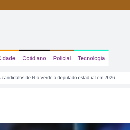
Cidade
Cotidiano
Policial
Tecnologia
 candidatos de Rio Verde a deputado estadual em 2026
s e queimadas colocam Rio Verde em alerta neste fim de sema
calote” na tela do celular, fugiu da PM e acabou cercado por t
a tem gastronomia, cinema, corrida e atração infantil em Rio 
sacudir a Divisão de Acesso e colocar pressão no Rio Verde a