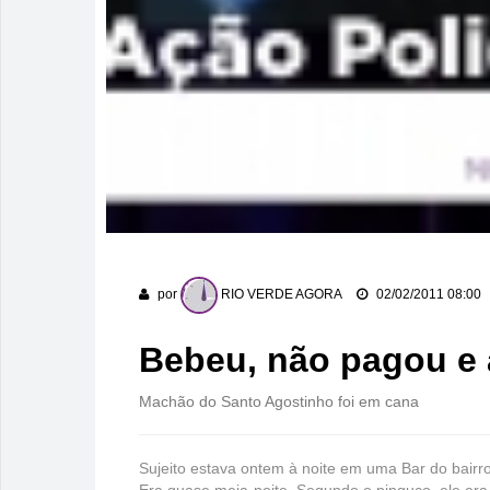
por
RIO VERDE AGORA
02/02/2011 08:00
Bebeu, não pagou e
Machão do Santo Agostinho foi em cana
Sujeito estava ontem à noite em uma Bar do bair