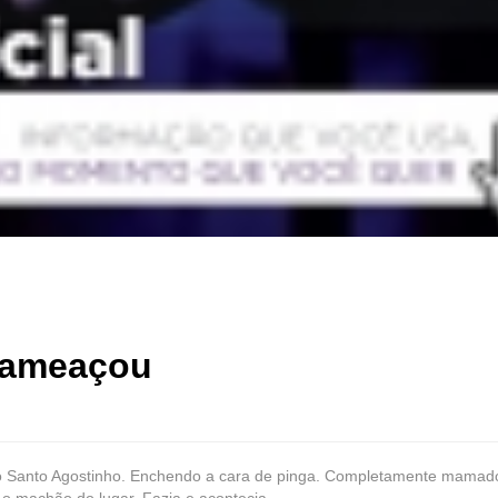
 ameaçou
ro Santo Agostinho. Enchendo a cara de pinga. Completamente mamado