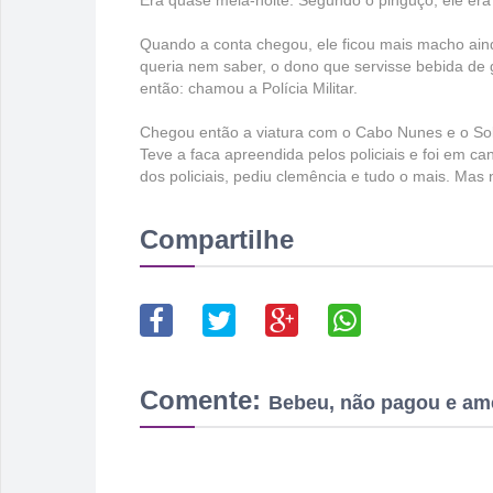
Era quase meia-noite. Segundo o pinguço, ele era
Quando a conta chegou, ele ficou mais macho ainda
queria nem saber, o dono que servisse bebida de 
então: chamou a Polícia Militar.
Chegou então a viatura com o Cabo Nunes e o Sol
Teve a faca apreendida pelos policiais e foi em c
dos policiais, pediu clemência e tudo o mais. Mas n
Compartilhe
Comente:
Bebeu, não pagou e a