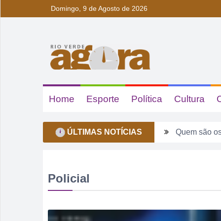
Domingo, 9 de Agosto de 2026
Home
Esporte
Política
Cultura
ÚLTIMAS NOTÍCIAS
Quem são os
Ventos forte
Tentou dar “
Policial
Fim de seman
Sábado pode 