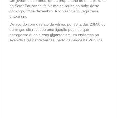
Um jovem de 22 anos, que é proprietário de uma pizzaria
no Setor Pauzanes, foi vítima de roubo na noite deste
domingo, 1º de dezembro. A ocorrência foi registrada
ontem (2).
De acordo com o relato da vítima, por volta das 23h50 do
domingo, ele recebeu uma ligação pedindo que
entregasse duas pizzas gigantes em um endereço na
Avenida Presidente Vargas, perto da Sudoeste Veículos.