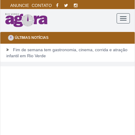
ANUNCIE
CONTATO
Menu
ÚLTIMAS NOTÍCIAS
Fim de semana tem gastronomia, cinema, corrida e atração
infantil em Rio Verde
Sábado pode sacudir a Divisão de Acesso e colocar pressão
no Rio Verde antes de duelo direto contra o Bom Jesus
Irmão é preso após mulher ser agredida com chutes e soco
na boca durante discussão dentro de casa
Homem é mantido em cárcere por dois dias, apanha, é
ameaçado com facas e pede socorro dentro de banco no
Centro
Rio Verde avança nos anos iniciais, mas Ensino Médio
acende alerta no Ideb 2025