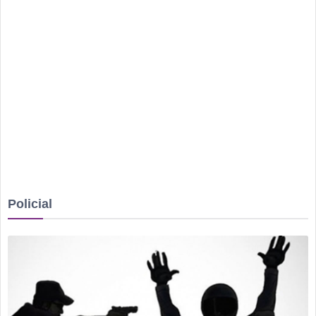
Rio Verde recebe a 2ª etapa do Autocross Brasil e define os
campeões do Kartcross Brasil 2026
Buriti Shopping recebe campanha gratuita de vacinação em
Rio Verde com atendimento até domingo
Quem são os candidatos de Rio Verde a deputado estadual
em 2026
Ventos fortes e queimadas colocam Rio Verde em alerta
neste fim de semana
Tentou dar “calote” na tela do celular, fugiu da PM e acabou
Policial
cercado por três horas em armazém