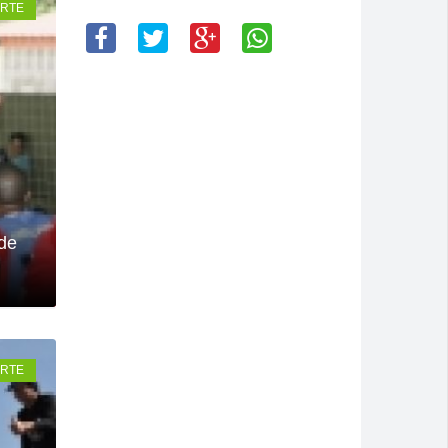
RTE
espostas
Montividiu
m 2026
 Rio Verde
de
RTE