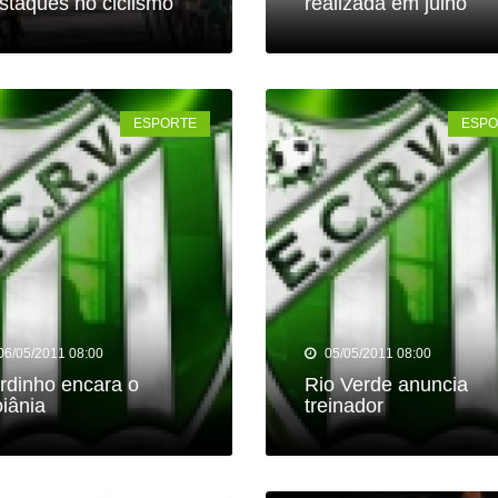
staques no ciclismo
realizada em julho
ESPORTE
ESPO
06/05/2011 08:00
05/05/2011 08:00
rdinho encara o
Rio Verde anuncia
iânia
treinador