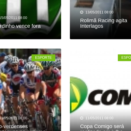
13/05/2011 08:00
15/05/2011 08:00
Rolimã Racing agita
rdinho vence fora
Interlagos
ESPORTE
ESPO
11/05/2011 08:00
11/05/2011 08:00
o-verdenses
Copa Comigo será