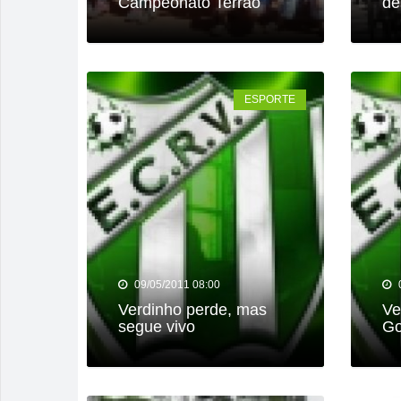
Campeonato Terrão
de
ESPORTE
09/05/2011 08:00
Verdinho perde, mas
Ve
segue vivo
Go