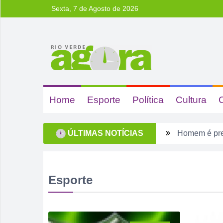
Sexta, 7 de Agosto de 2026
Home
Esporte
Política
Cultura
ÚLTIMAS NOTÍCIAS
Rio Verde e
Dois homens 
Ela não quis
Esporte
Dois motoris
Estagiário t