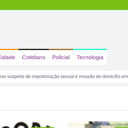
Cidade
Cotidiano
Policial
Tecnologia
ncara o Bom Jesus às 10h de domingo em jogo com cara de dec
são presos suspeitos de tráfico de drogas em comércio de su
 dizer quem era, mas acabou identificada no TCO
tas com sinais de embriaguez se envolvem em acidente no Se
enta atuar como advogado e acaba detido em Rio Verde