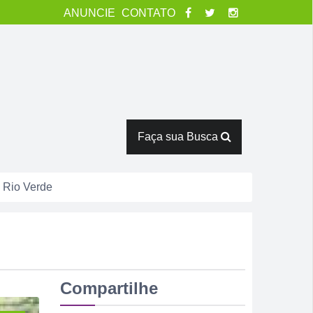
ANUNCIE
CONTATO
Faça sua Busca
isão antecipada
catas em Rio Verde
tor Pausanes
Compartilhe