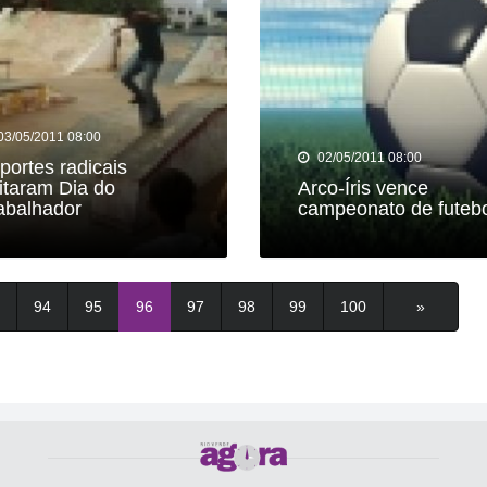
03/05/2011 08:00
02/05/2011 08:00
portes radicais
itaram Dia do
Arco-Íris vence
abalhador
campeonato de futeb
94
95
96
97
98
99
100
»