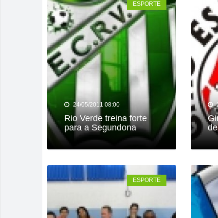
ESPORTE
Rio Verde 17
Homem é deti
Polícia Milit
Associação A
Homem é pres
24/05/2011 08:00
Rio Verde treina forte
Gi
para a Segundona
de
ESPORTE