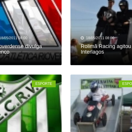
18/05/2011 08:00
18/05/2011 08:00
overdense divulga
Rolimã Racing agitou
enco
Interlagos
ESPORTE
ESPO