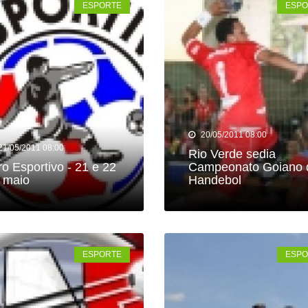
ESPORTE
ESPO
8 anos: a cidade que cresceu mais rápido que suas próprias r
do por violência doméstica no Setor Gameleira
ar recupera bicicleta furtada e prende suspeito em flagrante em 
tlética Rioverdense disputará a Terceira Divisão do Goiano e
20/05/2011 08:00
o suspeito de importunação sexual e invasão de domicílio em
21/05/2011 08:00
Rio Verde sedia
ro Esportivo - 21 e 22
Campeonato Goiano 
 maio
Handebol
ESPORTE
ESPO