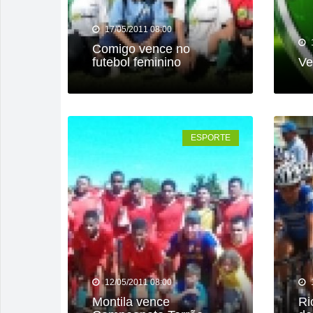
17/05/2011 08:00
Comigo vence no
futebol feminino
Ve
ESPORTE
12/05/2011 08:00
Montila vence
Ri