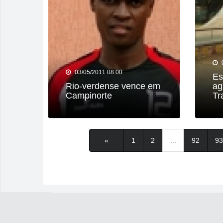
03/05/2011 08:00
Es
Rio-verdense vence em
ag
Campinorte
Tr
«
1
2
...
92
93